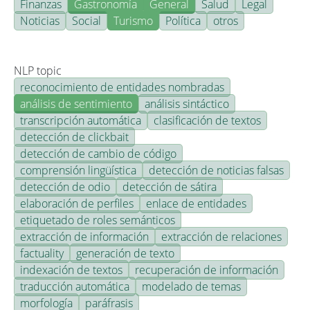
Finanzas
Gastronomía
General
Salud
Legal
Noticias
Social
Turismo
Política
otros
NLP topic
reconocimiento de entidades nombradas
análisis de sentimiento
análisis sintáctico
transcripción automática
clasificación de textos
detección de clickbait
detección de cambio de código
comprensión lingüística
detección de noticias falsas
detección de odio
detección de sátira
elaboración de perfiles
enlace de entidades
etiquetado de roles semánticos
extracción de información
extracción de relaciones
factuality
generación de texto
indexación de textos
recuperación de información
traducción automática
modelado de temas
morfología
paráfrasis