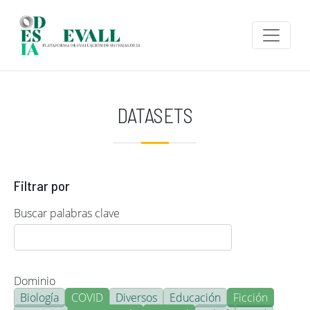
Pasar al contenido principal
DATASETS
Filtrar por
Buscar palabras clave
Dominio
Biología
COVID
Diversos
Educación
Ficción