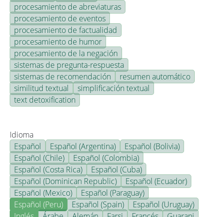
procesamiento de abreviaturas
procesamiento de eventos
procesamiento de factualidad
procesamiento de humor
procesamiento de la negación
sistemas de pregunta-respuesta
sistemas de recomendación
resumen automático
similitud textual
simplificación textual
text detoxification
Idioma
Español
Español (Argentina)
Español (Bolivia)
Español (Chile)
Español (Colombia)
Español (Costa Rica)
Español (Cuba)
Español (Dominican Republic)
Español (Ecuador)
Español (Mexico)
Español (Paraguay)
Español (Peru)
Español (Spain)
Español (Uruguay)
Inglés
Árabe
Alemán
Farsi
Francés
Guarani