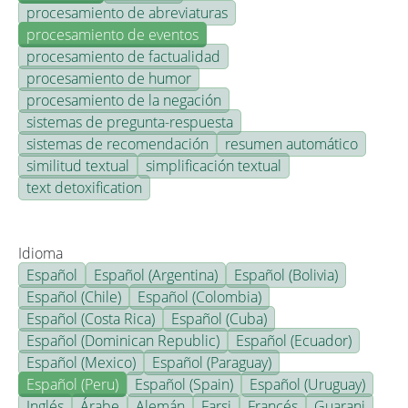
procesamiento de abreviaturas
procesamiento de eventos
procesamiento de factualidad
procesamiento de humor
procesamiento de la negación
sistemas de pregunta-respuesta
sistemas de recomendación
resumen automático
similitud textual
simplificación textual
text detoxification
Idioma
Español
Español (Argentina)
Español (Bolivia)
Español (Chile)
Español (Colombia)
Español (Costa Rica)
Español (Cuba)
Español (Dominican Republic)
Español (Ecuador)
Español (Mexico)
Español (Paraguay)
Español (Peru)
Español (Spain)
Español (Uruguay)
Inglés
Árabe
Alemán
Farsi
Francés
Guarani