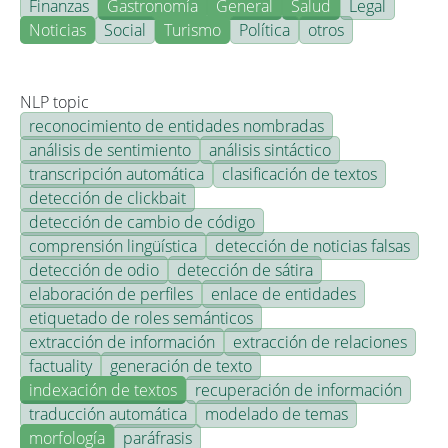
Finanzas
Gastronomía
General
Salud
Legal
Noticias
Social
Turismo
Política
otros
NLP topic
reconocimiento de entidades nombradas
análisis de sentimiento
análisis sintáctico
transcripción automática
clasificación de textos
detección de clickbait
detección de cambio de código
comprensión lingüística
detección de noticias falsas
detección de odio
detección de sátira
elaboración de perfiles
enlace de entidades
etiquetado de roles semánticos
extracción de información
extracción de relaciones
factuality
generación de texto
indexación de textos
recuperación de información
traducción automática
modelado de temas
morfología
paráfrasis