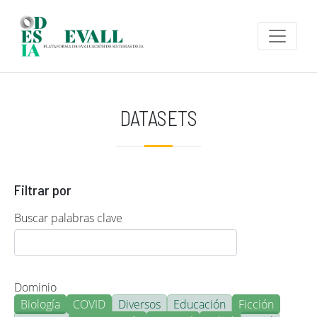
Pasar al contenido principal
DATASETS
Filtrar por
Buscar palabras clave
Dominio
Biología
COVID
Diversos
Educación
Ficción