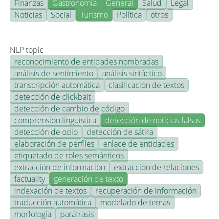
Finanzas
Gastronomía
General
Salud
Legal
Noticias
Social
Turismo
Política
otros
NLP topic
reconocimiento de entidades nombradas
análisis de sentimiento
análisis sintáctico
transcripción automática
clasificación de textos
detección de clickbait
detección de cambio de código
comprensión lingüística
detección de noticias falsas
detección de odio
detección de sátira
elaboración de perfiles
enlace de entidades
etiquetado de roles semánticos
extracción de información
extracción de relaciones
factuality
generación de texto
indexación de textos
recuperación de información
traducción automática
modelado de temas
morfología
paráfrasis