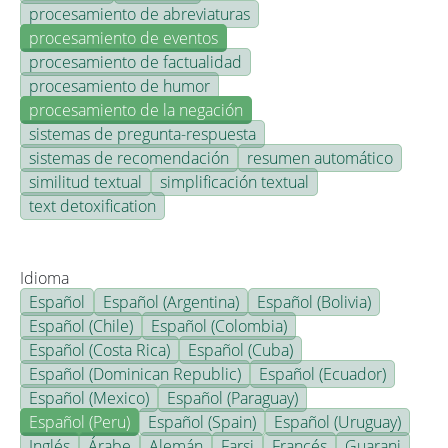
procesamiento de abreviaturas
procesamiento de eventos
procesamiento de factualidad
procesamiento de humor
procesamiento de la negación
sistemas de pregunta-respuesta
sistemas de recomendación
resumen automático
similitud textual
simplificación textual
text detoxification
Idioma
Español
Español (Argentina)
Español (Bolivia)
Español (Chile)
Español (Colombia)
Español (Costa Rica)
Español (Cuba)
Español (Dominican Republic)
Español (Ecuador)
Español (Mexico)
Español (Paraguay)
Español (Peru)
Español (Spain)
Español (Uruguay)
Inglés
Árabe
Alemán
Farsi
Francés
Guarani