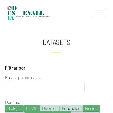
Pasar al contenido principal
DATASETS
Filtrar por
Buscar palabras clave
Dominio
Biología
COVID
Diversos
Educación
Ficción