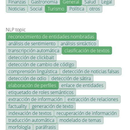
Finanzas
Gastronomía
General
Salud
Legal
Noticias
Social
Turismo
Política
otros
NLP topic
reconocimiento de entidades nombradas
análisis de sentimiento
análisis sintáctico
transcripción automática
clasificación de textos
detección de clickbait
detección de cambio de código
comprensión lingüística
detección de noticias falsas
detección de odio
detección de sátira
elaboración de perfiles
enlace de entidades
etiquetado de roles semánticos
extracción de información
extracción de relaciones
factuality
generación de texto
indexación de textos
recuperación de información
traducción automática
modelado de temas
morfología
paráfrasis