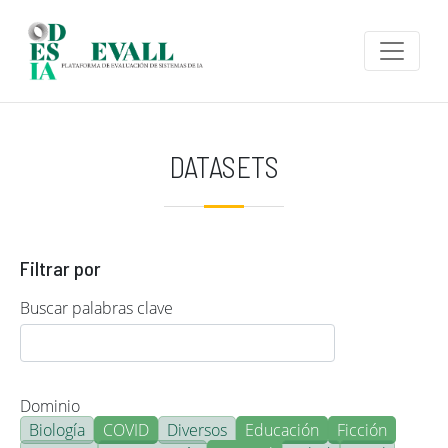
Pasar al contenido principal
DATASETS
Filtrar por
Buscar palabras clave
Dominio
Biología
COVID
Diversos
Educación
Ficción