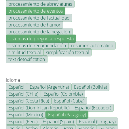
procesamiento de abreviaturas
procesamiento de eventos
procesamiento de factualidad
procesamiento de humor
procesamiento de la negación
sistemas de pregunta-respuesta
sistemas de recomendación
resumen automático
similitud textual
simplificación textual
text detoxification
Idioma
Español
Español (Argentina)
Español (Bolivia)
Español (Chile)
Español (Colombia)
Español (Costa Rica)
Español (Cuba)
Español (Dominican Republic)
Español (Ecuador)
Español (Mexico)
Español (Paraguay)
Español (Peru)
Español (Spain)
Español (Uruguay)
Inglés
Árabe
Alemán
Farsi
Francés
Guarani