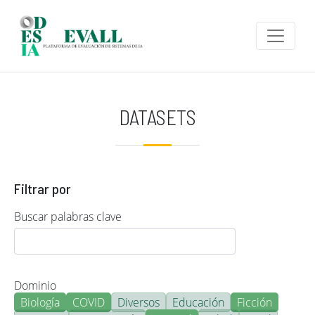
Pasar al contenido principal
DATASETS
Filtrar por
Buscar palabras clave
Dominio
Biología
COVID
Diversos
Educación
Ficción