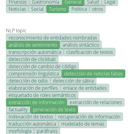
Finanzas
Gastronomía
General
Salud
Legal
Noticias
Social
Turismo
Política
otros
NLP topic
reconocimiento de entidades nombradas
análisis de sentimiento
análisis sintáctico
transcripción automática
clasificación de textos
detección de clickbait
detección de cambio de código
comprensión lingüística
detección de noticias falsas
detección de odio
detección de sátira
elaboración de perfiles
enlace de entidades
etiquetado de roles semánticos
extracción de información
extracción de relaciones
factuality
generación de texto
indexación de textos
recuperación de información
traducción automática
modelado de temas
morfología
paráfrasis