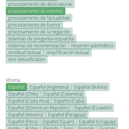
procesamiento de abreviaturas
procesamiento de eventos
procesamiento de factualidad
procesamiento de humor
procesamiento de la negación
sistemas de pregunta-respuesta
sistemas de recomendación
resumen automático
similitud textual
simplificación textual
text detoxification
Idioma
Español
Español (Argentina)
Español (Bolivia)
Español (Chile)
Español (Colombia)
Español (Costa Rica)
Español (Cuba)
Español (Dominican Republic)
Español (Ecuador)
Español (Mexico)
Español (Paraguay)
Español (Peru)
Español (Spain)
Español (Uruguay)
Inglés
Árabe
Alemán
Farsi
Francés
Guarani