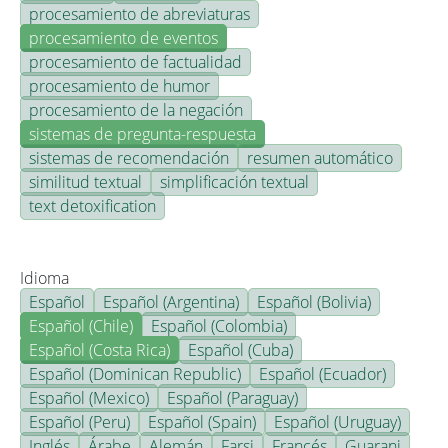
procesamiento de abreviaturas
procesamiento de eventos
procesamiento de factualidad
procesamiento de humor
procesamiento de la negación
sistemas de pregunta-respuesta
sistemas de recomendación
resumen automático
similitud textual
simplificación textual
text detoxification
Idioma
Español
Español (Argentina)
Español (Bolivia)
Español (Chile)
Español (Colombia)
Español (Costa Rica)
Español (Cuba)
Español (Dominican Republic)
Español (Ecuador)
Español (Mexico)
Español (Paraguay)
Español (Peru)
Español (Spain)
Español (Uruguay)
Inglés
Árabe
Alemán
Farsi
Francés
Guarani