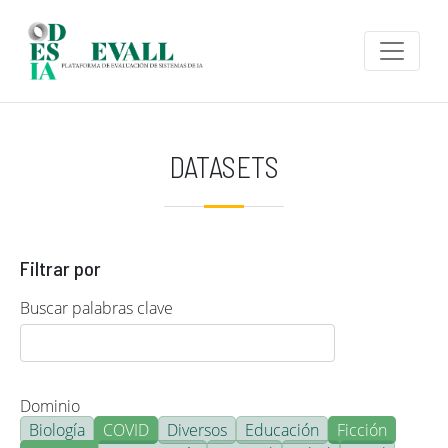
Pasar al contenido principal
DATASETS
Filtrar por
Buscar palabras clave
Dominio
Biología
COVID
Diversos
Educación
Ficción