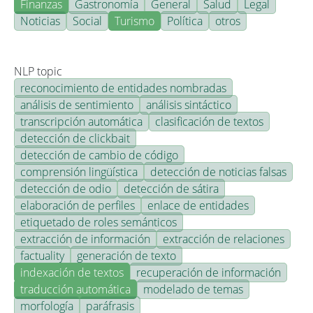
Finanzas
Gastronomía
General
Salud
Legal
Noticias
Social
Turismo
Política
otros
NLP topic
reconocimiento de entidades nombradas
análisis de sentimiento
análisis sintáctico
transcripción automática
clasificación de textos
detección de clickbait
detección de cambio de código
comprensión lingüística
detección de noticias falsas
detección de odio
detección de sátira
elaboración de perfiles
enlace de entidades
etiquetado de roles semánticos
extracción de información
extracción de relaciones
factuality
generación de texto
indexación de textos
recuperación de información
traducción automática
modelado de temas
morfología
paráfrasis