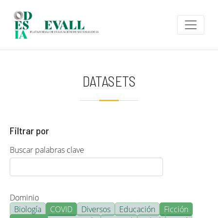
Pasar al contenido principal
DATASETS
Filtrar por
Buscar palabras clave
Dominio
Biología
COVID
Diversos
Educación
Ficción