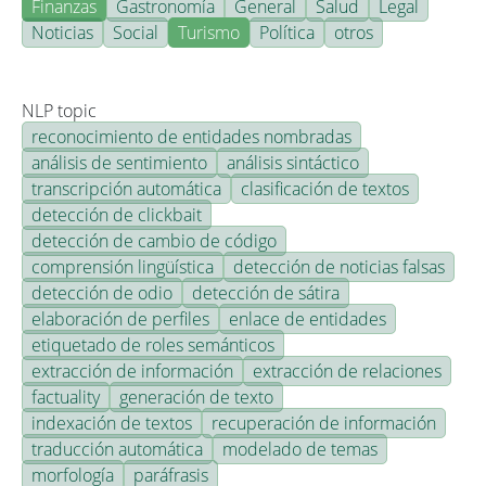
Finanzas
Gastronomía
General
Salud
Legal
Noticias
Social
Turismo
Política
otros
NLP topic
reconocimiento de entidades nombradas
análisis de sentimiento
análisis sintáctico
transcripción automática
clasificación de textos
detección de clickbait
detección de cambio de código
comprensión lingüística
detección de noticias falsas
detección de odio
detección de sátira
elaboración de perfiles
enlace de entidades
etiquetado de roles semánticos
extracción de información
extracción de relaciones
factuality
generación de texto
indexación de textos
recuperación de información
traducción automática
modelado de temas
morfología
paráfrasis