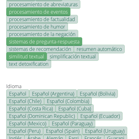
procesamiento de abreviaturas
procesamiento de eventos
procesamiento de factualidad
procesamiento de humor
procesamiento de la negación
sistemas de pregunta-respuesta
sistemas de recomendación
resumen automático
similitud textual
simplificación textual
text detoxification
Idioma
Español
Español (Argentina)
Español (Bolivia)
Español (Chile)
Español (Colombia)
Español (Costa Rica)
Español (Cuba)
Español (Dominican Republic)
Español (Ecuador)
Español (Mexico)
Español (Paraguay)
Español (Peru)
Español (Spain)
Español (Uruguay)
Inglés
Árabe
Alemán
Farsi
Francés
Guarani