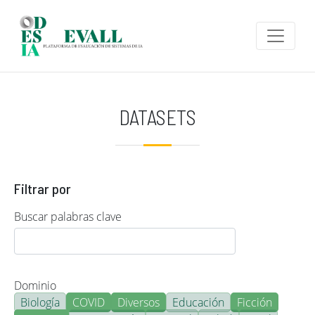
Pasar al contenido principal
DATASETS
Filtrar por
Buscar palabras clave
Dominio
Biología
COVID
Diversos
Educación
Ficción