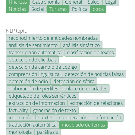
Finanzas
Gastronomía
General
Salud
Legal
Noticias
Social
Turismo
Política
otros
NLP topic
reconocimiento de entidades nombradas
análisis de sentimiento
análisis sintáctico
transcripción automática
clasificación de textos
detección de clickbait
detección de cambio de código
comprensión lingüística
detección de noticias falsas
detección de odio
detección de sátira
elaboración de perfiles
enlace de entidades
etiquetado de roles semánticos
extracción de información
extracción de relaciones
factuality
generación de texto
indexación de textos
recuperación de información
traducción automática
modelado de temas
morfología
paráfrasis