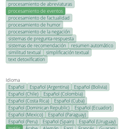
procesamiento de abreviaturas
procesamiento de eventos
procesamiento de factualidad
procesamiento de humor
procesamiento de la negación
sistemas de pregunta-respuesta
sistemas de recomendación
resumen automático
similitud textual
simplificación textual
text detoxification
Idioma
Español
Español (Argentina)
Español (Bolivia)
Español (Chile)
Español (Colombia)
Español (Costa Rica)
Español (Cuba)
Español (Dominican Republic)
Español (Ecuador)
Español (Mexico)
Español (Paraguay)
Español (Peru)
Español (Spain)
Español (Uruguay)
Inglés
Árabe
Alemán
Farsi
Francés
Guarani