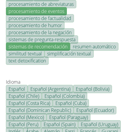
procesamiento de abreviaturas
procesamiento de eventos
procesamiento de factualidad
procesamiento de humor
procesamiento de la negación
sistemas de pregunta-respuesta
sistemas de recomendación
resumen automático
similitud textual
simplificación textual
text detoxification
Idioma
Español
Español (Argentina)
Español (Bolivia)
Español (Chile)
Español (Colombia)
Español (Costa Rica)
Español (Cuba)
Español (Dominican Republic)
Español (Ecuador)
Español (Mexico)
Español (Paraguay)
Español (Peru)
Español (Spain)
Español (Uruguay)
Inglés
Árabe
Alemán
Farsi
Francés
Guarani