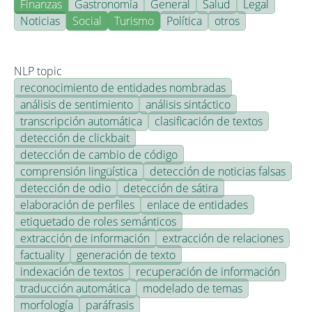
Finanzas
Gastronomía
General
Salud
Legal
Noticias
Social
Turismo
Política
otros
NLP topic
reconocimiento de entidades nombradas
análisis de sentimiento
análisis sintáctico
transcripción automática
clasificación de textos
detección de clickbait
detección de cambio de código
comprensión lingüística
detección de noticias falsas
detección de odio
detección de sátira
elaboración de perfiles
enlace de entidades
etiquetado de roles semánticos
extracción de información
extracción de relaciones
factuality
generación de texto
indexación de textos
recuperación de información
traducción automática
modelado de temas
morfología
paráfrasis