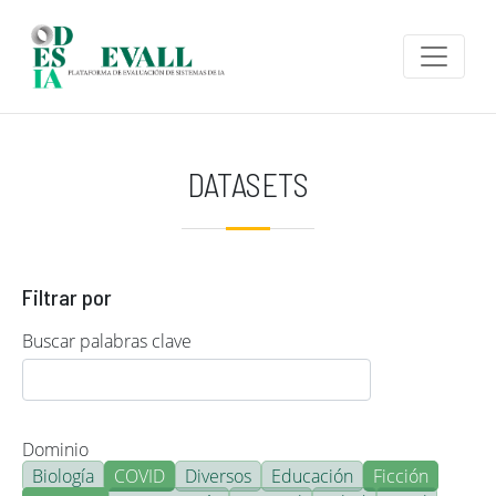
Pasar al contenido principal
DATASETS
Filtrar por
Buscar palabras clave
Dominio
Biología
COVID
Diversos
Educación
Ficción