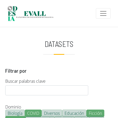
Pasar al contenido principal
DATASETS
Filtrar por
Buscar palabras clave
Dominio
Biología
COVID
Diversos
Educación
Ficción