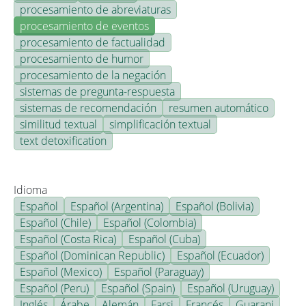
procesamiento de abreviaturas
procesamiento de eventos
procesamiento de factualidad
procesamiento de humor
procesamiento de la negación
sistemas de pregunta-respuesta
sistemas de recomendación
resumen automático
similitud textual
simplificación textual
text detoxification
Idioma
Español
Español (Argentina)
Español (Bolivia)
Español (Chile)
Español (Colombia)
Español (Costa Rica)
Español (Cuba)
Español (Dominican Republic)
Español (Ecuador)
Español (Mexico)
Español (Paraguay)
Español (Peru)
Español (Spain)
Español (Uruguay)
Inglés
Árabe
Alemán
Farsi
Francés
Guarani