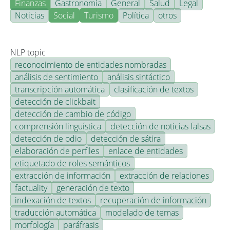
Finanzas
Gastronomía
General
Salud
Legal
Noticias
Social
Turismo
Política
otros
NLP topic
reconocimiento de entidades nombradas
análisis de sentimiento
análisis sintáctico
transcripción automática
clasificación de textos
detección de clickbait
detección de cambio de código
comprensión lingüística
detección de noticias falsas
detección de odio
detección de sátira
elaboración de perfiles
enlace de entidades
etiquetado de roles semánticos
extracción de información
extracción de relaciones
factuality
generación de texto
indexación de textos
recuperación de información
traducción automática
modelado de temas
morfología
paráfrasis