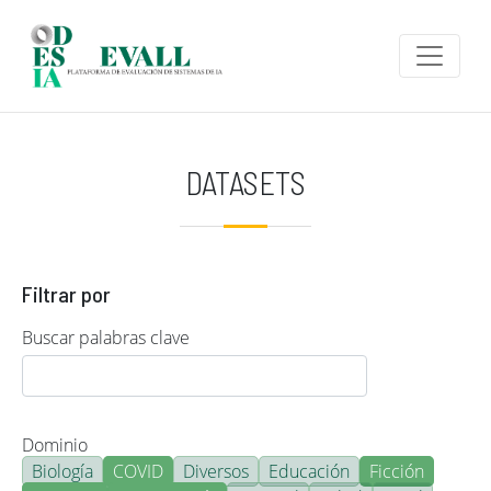
Pasar al contenido principal
DATASETS
Filtrar por
Buscar palabras clave
Dominio
Biología
COVID
Diversos
Educación
Ficción