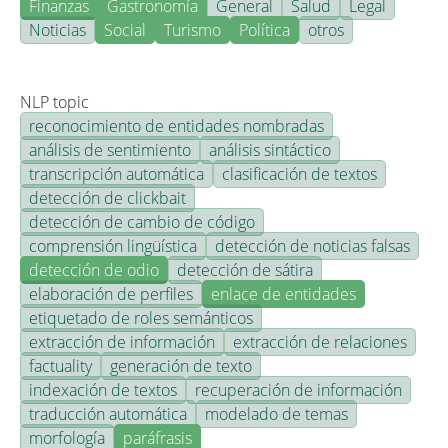
Finanzas
Gastronomía
General
Salud
Legal
Noticias
Social
Turismo
Política
otros
NLP topic
reconocimiento de entidades nombradas
análisis de sentimiento
análisis sintáctico
transcripción automática
clasificación de textos
detección de clickbait
detección de cambio de código
comprensión lingüística
detección de noticias falsas
detección de odio
detección de sátira
elaboración de perfiles
enlace de entidades
etiquetado de roles semánticos
extracción de información
extracción de relaciones
factuality
generación de texto
indexación de textos
recuperación de información
traducción automática
modelado de temas
morfología
paráfrasis