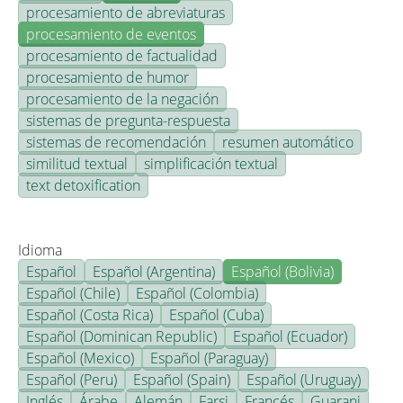
procesamiento de abreviaturas
procesamiento de eventos
procesamiento de factualidad
procesamiento de humor
procesamiento de la negación
sistemas de pregunta-respuesta
sistemas de recomendación
resumen automático
similitud textual
simplificación textual
text detoxification
Idioma
Español
Español (Argentina)
Español (Bolivia)
Español (Chile)
Español (Colombia)
Español (Costa Rica)
Español (Cuba)
Español (Dominican Republic)
Español (Ecuador)
Español (Mexico)
Español (Paraguay)
Español (Peru)
Español (Spain)
Español (Uruguay)
Inglés
Árabe
Alemán
Farsi
Francés
Guarani