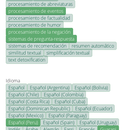
procesamiento de abreviaturas
procesamiento de eventos
procesamiento de factualidad
procesamiento de humor
procesamiento de la negación
sistemas de pregunta-respuesta
sistemas de recomendación
resumen automático
similitud textual
simplificación textual
text detoxification
Idioma
Español
Español (Argentina)
Español (Bolivia)
Español (Chile)
Español (Colombia)
Español (Costa Rica)
Español (Cuba)
Español (Dominican Republic)
Español (Ecuador)
Español (Mexico)
Español (Paraguay)
Español (Peru)
Español (Spain)
Español (Uruguay)
Inglés
Árabe
Alemán
Farsi
Francés
Guarani