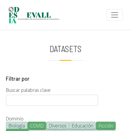
Pasar al contenido principal
DATASETS
Filtrar por
Buscar palabras clave
Dominio
Biología
COVID
Diversos
Educación
Ficción