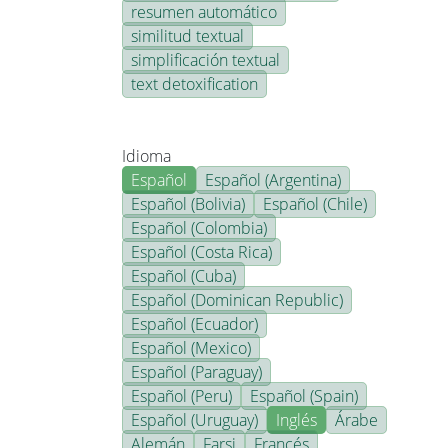
resumen automático
similitud textual
simplificación textual
text detoxification
Idioma
Español
Español (Argentina)
Español (Bolivia)
Español (Chile)
Español (Colombia)
Español (Costa Rica)
Español (Cuba)
Español (Dominican Republic)
Español (Ecuador)
Español (Mexico)
Español (Paraguay)
Español (Peru)
Español (Spain)
Español (Uruguay)
Inglés
Árabe
Alemán
Farsi
Francés