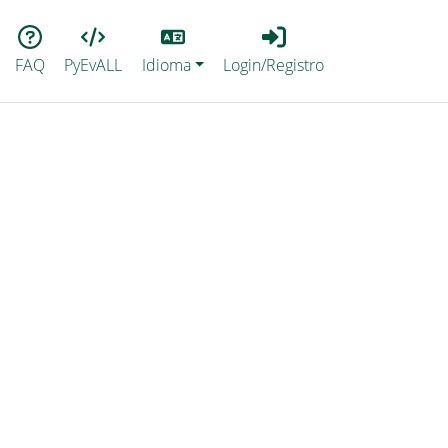
Lang
Login_Registro
FAQ
PyEvALL
Idioma
Login/Registro