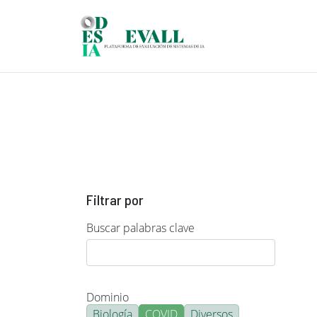
Pasar al contenido principal
Filtrar por
Buscar palabras clave
Dominio
Biología
COVID
Diversos