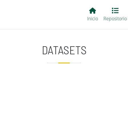
Main EvALL
Inicio
Repositorio
DATASETS