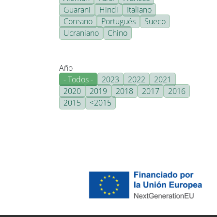
Guarani
Hindi
Italiano
Coreano
Portugués
Sueco
Ucraniano
Chino
Año
- Todos -
2023
2022
2021
2020
2019
2018
2017
2016
2015
<2015