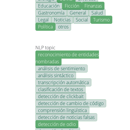
Educación
Ficción
Finanzas
Gastronomía
General
Salud
Legal
Noticias
Social
Turismo
Política
otros
NLP topic
reconocimiento de entidades
nombradas
análisis de sentimiento
análisis sintáctico
transcripción automática
clasificación de textos
detección de clickbait
detección de cambio de código
comprensión lingüística
detección de noticias falsas
detección de odio