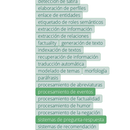
detección de sátira
elaboración de perfiles
enlace de entidades
etiquetado de roles semánticos
extracción de información
extracción de relaciones
factuality
generación de texto
indexación de textos
recuperación de información
traducción automática
modelado de temas
morfología
paráfrasis
procesamiento de abreviaturas
procesamiento de eventos
procesamiento de factualidad
procesamiento de humor
procesamiento de la negación
sistemas de pregunta-respuesta
sistemas de recomendación