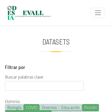
Pasar al contenido principal
DATASETS
Filtrar por
Buscar palabras clave
Dominio
Biología
COVID
Diversos
Educación
Ficción