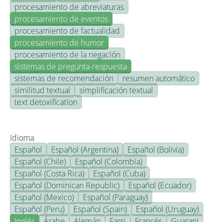
procesamiento de abreviaturas
procesamiento de eventos
procesamiento de factualidad
procesamiento de humor
procesamiento de la negación
sistemas de pregunta-respuesta
sistemas de recomendación
resumen automático
similitud textual
simplificación textual
text detoxification
Idioma
Español
Español (Argentina)
Español (Bolivia)
Español (Chile)
Español (Colombia)
Español (Costa Rica)
Español (Cuba)
Español (Dominican Republic)
Español (Ecuador)
Español (Mexico)
Español (Paraguay)
Español (Peru)
Español (Spain)
Español (Uruguay)
Inglés
Árabe
Alemán
Farsi
Francés
Guarani