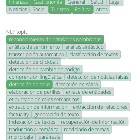
Finanzas
Gastronomía
General
Salud
Legal
Noticias
Social
Turismo
Política
otros
NLP topic
reconocimiento de entidades nombradas
análisis de sentimiento
análisis sintáctico
transcripción automática
clasificación de textos
detección de clickbait
detección de cambio de código
comprensión lingüística
detección de noticias falsas
detección de odio
detección de sátira
elaboración de perfiles
enlace de entidades
etiquetado de roles semánticos
extracción de información
extracción de relaciones
factuality
generación de texto
indexación de textos
recuperación de información
traducción automática
modelado de temas
morfología
paráfrasis