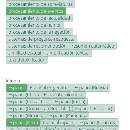
procesamiento de abreviaturas
procesamiento de eventos
procesamiento de factualidad
procesamiento de humor
procesamiento de la negación
sistemas de pregunta-respuesta
sistemas de recomendación
resumen automático
similitud textual
simplificación textual
text detoxification
Idioma
Español
Español (Argentina)
Español (Bolivia)
Español (Chile)
Español (Colombia)
Español (Costa Rica)
Español (Cuba)
Español (Dominican Republic)
Español (Ecuador)
Español (Mexico)
Español (Paraguay)
Español (Peru)
Español (Spain)
Español (Uruguay)
Inglés
Árabe
Alemán
Farsi
Francés
Guarani