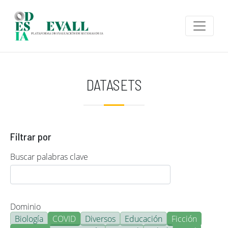
Pasar al contenido principal
DATASETS
Filtrar por
Buscar palabras clave
Dominio
Biología
COVID
Diversos
Educación
Ficción