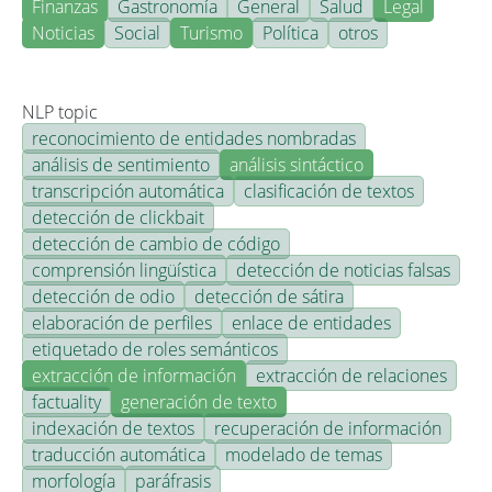
Finanzas
Gastronomía
General
Salud
Legal
Noticias
Social
Turismo
Política
otros
NLP topic
reconocimiento de entidades nombradas
análisis de sentimiento
análisis sintáctico
transcripción automática
clasificación de textos
detección de clickbait
detección de cambio de código
comprensión lingüística
detección de noticias falsas
detección de odio
detección de sátira
elaboración de perfiles
enlace de entidades
etiquetado de roles semánticos
extracción de información
extracción de relaciones
factuality
generación de texto
indexación de textos
recuperación de información
traducción automática
modelado de temas
morfología
paráfrasis