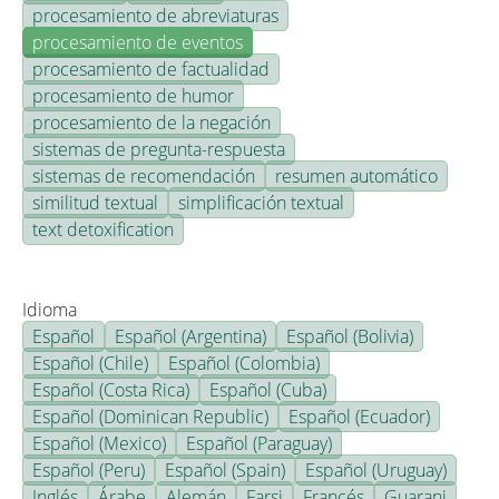
procesamiento de abreviaturas
procesamiento de eventos
procesamiento de factualidad
procesamiento de humor
procesamiento de la negación
sistemas de pregunta-respuesta
sistemas de recomendación
resumen automático
similitud textual
simplificación textual
text detoxification
Idioma
Español
Español (Argentina)
Español (Bolivia)
Español (Chile)
Español (Colombia)
Español (Costa Rica)
Español (Cuba)
Español (Dominican Republic)
Español (Ecuador)
Español (Mexico)
Español (Paraguay)
Español (Peru)
Español (Spain)
Español (Uruguay)
Inglés
Árabe
Alemán
Farsi
Francés
Guarani