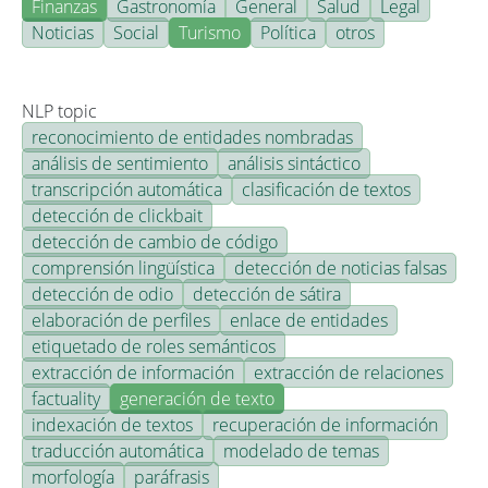
Finanzas
Gastronomía
General
Salud
Legal
Noticias
Social
Turismo
Política
otros
NLP topic
reconocimiento de entidades nombradas
análisis de sentimiento
análisis sintáctico
transcripción automática
clasificación de textos
detección de clickbait
detección de cambio de código
comprensión lingüística
detección de noticias falsas
detección de odio
detección de sátira
elaboración de perfiles
enlace de entidades
etiquetado de roles semánticos
extracción de información
extracción de relaciones
factuality
generación de texto
indexación de textos
recuperación de información
traducción automática
modelado de temas
morfología
paráfrasis