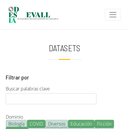
Pasar al contenido principal
DATASETS
Filtrar por
Buscar palabras clave
Dominio
Biología
COVID
Diversos
Educación
Ficción