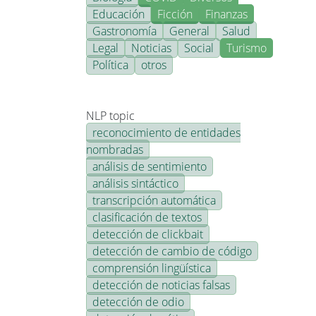
Educación
Ficción
Finanzas
Gastronomía
General
Salud
Legal
Noticias
Social
Turismo
Política
otros
NLP topic
reconocimiento de entidades
nombradas
análisis de sentimiento
análisis sintáctico
transcripción automática
clasificación de textos
detección de clickbait
detección de cambio de código
comprensión lingüística
detección de noticias falsas
detección de odio