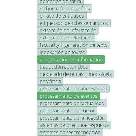
detección de sátira
elaboración de perfiles
enlace de entidades
etiquetado de roles semánticos
extracción de información
extracción de relaciones
factuality
generación de texto
indexación de textos
recuperación de información
traducción automática
modelado de temas
morfología
paráfrasis
procesamiento de abreviaturas
procesamiento de eventos
procesamiento de factualidad
procesamiento de humor
procesamiento de la negación
sistemas de pregunta-respuesta
sistemas de recomendación