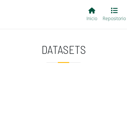
Main EvALL
Inicio
Repositorio
DATASETS