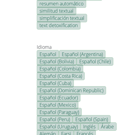
resumen automático
similitud textual
simplificación textual
text detoxification
Idioma
Español
Español (Argentina)
Español (Bolivia)
Español (Chile)
Español (Colombia)
Español (Costa Rica)
Español (Cuba)
Español (Dominican Republic)
Español (Ecuador)
Español (Mexico)
Español (Paraguay)
Español (Peru)
Español (Spain)
Español (Uruguay)
Inglés
Árabe
Alemán
Farsi
Francés