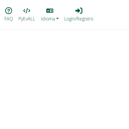
Lang
Login_Registro
FAQ
PyEvALL
Idioma
Login/Registro