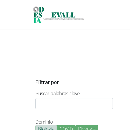
Pasar al contenido principal
Filtrar por
Buscar palabras clave
Dominio
Biología
COVID
Diversos