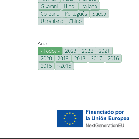
Guarani
Hindi
Italiano
Coreano
Portugués
Sueco
Ucraniano
Chino
Año
- Todos -
2023
2022
2021
2020
2019
2018
2017
2016
2015
<2015