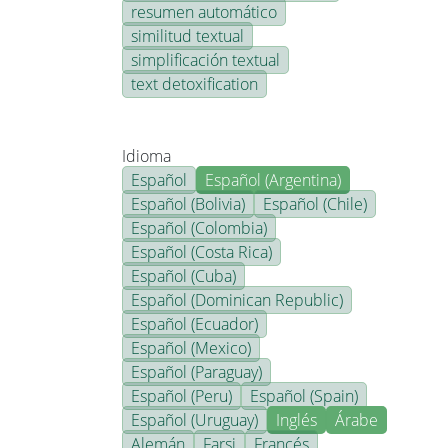
resumen automático
similitud textual
simplificación textual
text detoxification
Idioma
Español
Español (Argentina)
Español (Bolivia)
Español (Chile)
Español (Colombia)
Español (Costa Rica)
Español (Cuba)
Español (Dominican Republic)
Español (Ecuador)
Español (Mexico)
Español (Paraguay)
Español (Peru)
Español (Spain)
Español (Uruguay)
Inglés
Árabe
Alemán
Farsi
Francés