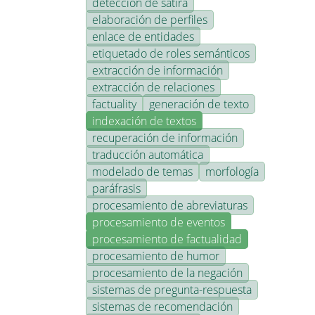
detección de sátira
elaboración de perfiles
enlace de entidades
etiquetado de roles semánticos
extracción de información
extracción de relaciones
factuality
generación de texto
indexación de textos
recuperación de información
traducción automática
modelado de temas
morfología
paráfrasis
procesamiento de abreviaturas
procesamiento de eventos
procesamiento de factualidad
procesamiento de humor
procesamiento de la negación
sistemas de pregunta-respuesta
sistemas de recomendación