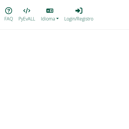
Lang
Login_Registro
FAQ
PyEvALL
Idioma
Login/Registro