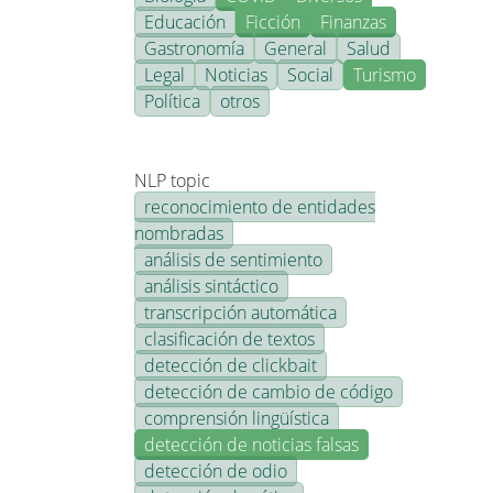
Educación
Ficción
Finanzas
Gastronomía
General
Salud
Legal
Noticias
Social
Turismo
Política
otros
NLP topic
reconocimiento de entidades
nombradas
análisis de sentimiento
análisis sintáctico
transcripción automática
clasificación de textos
detección de clickbait
detección de cambio de código
comprensión lingüística
detección de noticias falsas
detección de odio