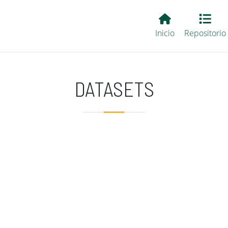
Main EvALL
Inicio
Repositorio
DATASETS