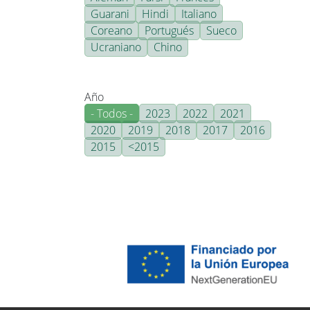
Guarani
Hindi
Italiano
Coreano
Portugués
Sueco
Ucraniano
Chino
Año
- Todos -
2023
2022
2021
2020
2019
2018
2017
2016
2015
<2015