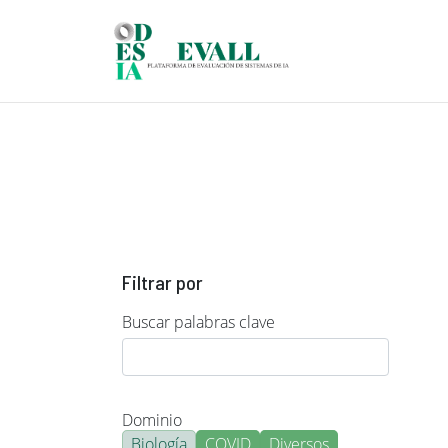
Pasar al contenido principal
Filtrar por
Buscar palabras clave
Dominio
Biología
COVID
Diversos