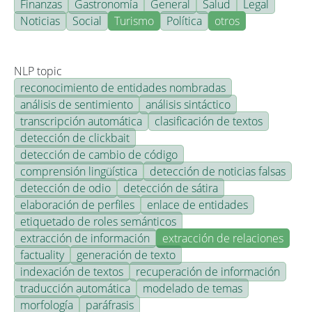
Finanzas
Gastronomía
General
Salud
Legal
Noticias
Social
Turismo
Política
otros
NLP topic
reconocimiento de entidades nombradas
análisis de sentimiento
análisis sintáctico
transcripción automática
clasificación de textos
detección de clickbait
detección de cambio de código
comprensión lingüística
detección de noticias falsas
detección de odio
detección de sátira
elaboración de perfiles
enlace de entidades
etiquetado de roles semánticos
extracción de información
extracción de relaciones
factuality
generación de texto
indexación de textos
recuperación de información
traducción automática
modelado de temas
morfología
paráfrasis