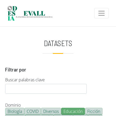
Pasar al contenido principal
DATASETS
Filtrar por
Buscar palabras clave
Dominio
Biología
COVID
Diversos
Educación
Ficción