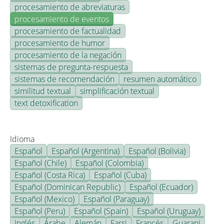
procesamiento de abreviaturas
procesamiento de eventos
procesamiento de factualidad
procesamiento de humor
procesamiento de la negación
sistemas de pregunta-respuesta
sistemas de recomendación
resumen automático
similitud textual
simplificación textual
text detoxification
Idioma
Español
Español (Argentina)
Español (Bolivia)
Español (Chile)
Español (Colombia)
Español (Costa Rica)
Español (Cuba)
Español (Dominican Republic)
Español (Ecuador)
Español (Mexico)
Español (Paraguay)
Español (Peru)
Español (Spain)
Español (Uruguay)
Inglés
Árabe
Alemán
Farsi
Francés
Guarani