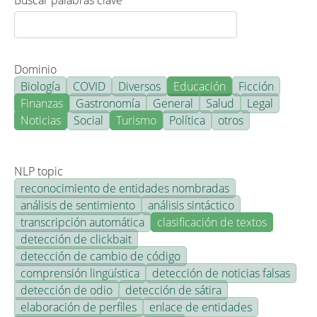
Buscar palabras clave
Dominio
Biología
COVID
Diversos
Educación
Ficción
Finanzas
Gastronomía
General
Salud
Legal
Noticias
Social
Turismo
Política
otros
NLP topic
reconocimiento de entidades nombradas
análisis de sentimiento
análisis sintáctico
transcripción automática
clasificación de textos
detección de clickbait
detección de cambio de código
comprensión lingüística
detección de noticias falsas
detección de odio
detección de sátira
elaboración de perfiles
enlace de entidades