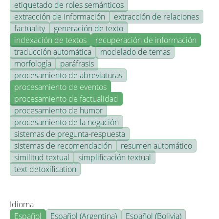
etiquetado de roles semánticos
extracción de información
extracción de relaciones
factuality
generación de texto
indexación de textos
recuperación de información
traducción automática
modelado de temas
morfología
paráfrasis
procesamiento de abreviaturas
procesamiento de eventos
procesamiento de factualidad
procesamiento de humor
procesamiento de la negación
sistemas de pregunta-respuesta
sistemas de recomendación
resumen automático
similitud textual
simplificación textual
text detoxification
Idioma
Español
Español (Argentina)
Español (Bolivia)