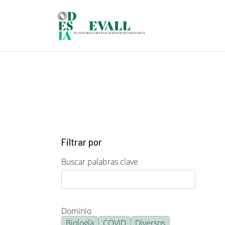
Pasar al contenido principal
Filtrar por
Buscar palabras clave
Dominio
Biología
COVID
Diversos