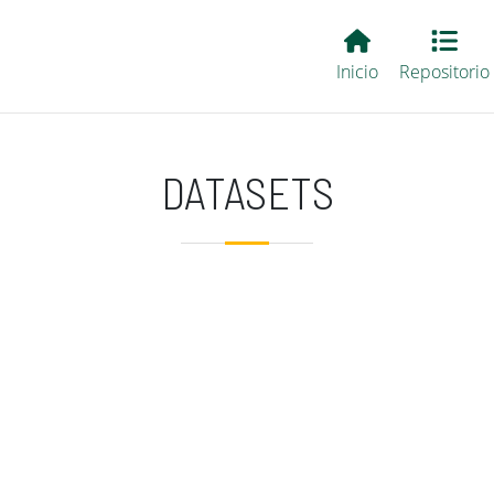
Main EvALL
Inicio
Repositorio
DATASETS