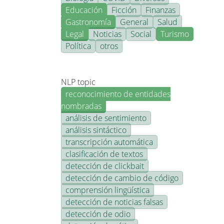
Educación
Ficción
Finanzas
Gastronomía
General
Salud
Legal
Noticias
Social
Turismo
Política
otros
NLP topic
reconocimiento de entidades
nombradas
análisis de sentimiento
análisis sintáctico
transcripción automática
clasificación de textos
detección de clickbait
detección de cambio de código
comprensión lingüística
detección de noticias falsas
detección de odio