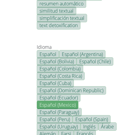
resumen automático
similitud textual
simplificación textual
text detoxification
Idioma
Español
Español (Argentina)
Español (Bolivia)
Español (Chile)
Español (Colombia)
Español (Costa Rica)
Español (Cuba)
Español (Dominican Republic)
Español (Ecuador)
Español (Mexico)
Español (Paraguay)
Español (Peru)
Español (Spain)
Español (Uruguay)
Inglés
Árabe
Alemán
Farsi
Francés