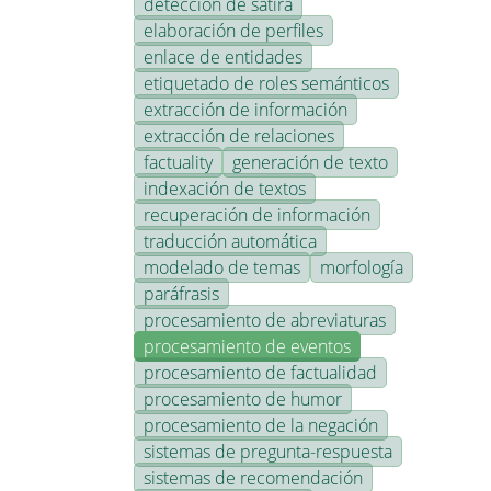
detección de sátira
elaboración de perfiles
enlace de entidades
etiquetado de roles semánticos
extracción de información
extracción de relaciones
factuality
generación de texto
indexación de textos
recuperación de información
traducción automática
modelado de temas
morfología
paráfrasis
procesamiento de abreviaturas
procesamiento de eventos
procesamiento de factualidad
procesamiento de humor
procesamiento de la negación
sistemas de pregunta-respuesta
sistemas de recomendación