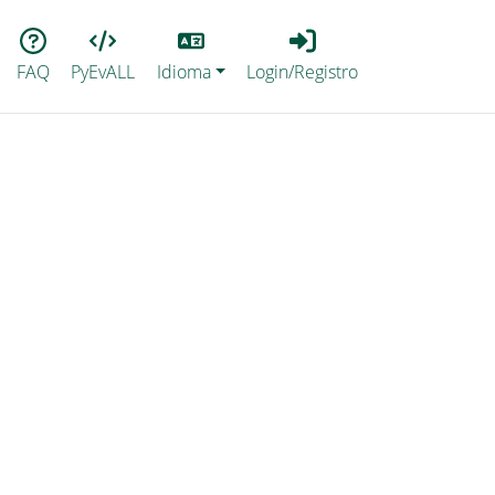
Lang
Login_Registro
FAQ
PyEvALL
Idioma
Login/Registro