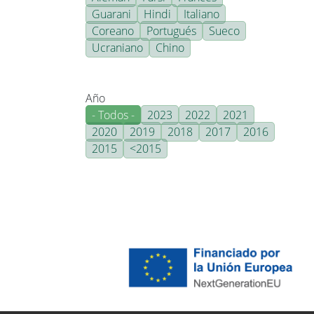
Guarani
Hindi
Italiano
Coreano
Portugués
Sueco
Ucraniano
Chino
Año
- Todos -
2023
2022
2021
2020
2019
2018
2017
2016
2015
<2015