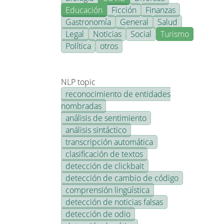
Educación
Ficción
Finanzas
Gastronomía
General
Salud
Legal
Noticias
Social
Turismo
Política
otros
NLP topic
reconocimiento de entidades
nombradas
análisis de sentimiento
análisis sintáctico
transcripción automática
clasificación de textos
detección de clickbait
detección de cambio de código
comprensión lingüística
detección de noticias falsas
detección de odio