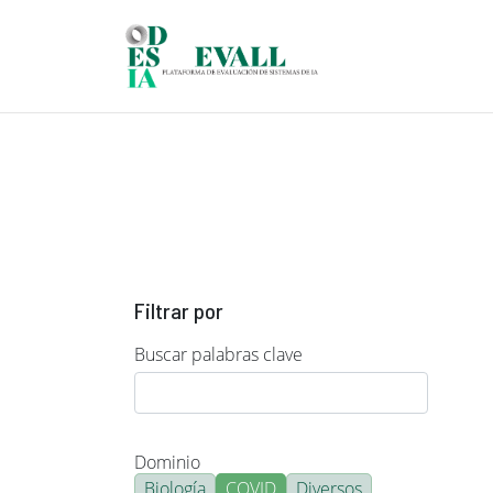
Pasar al contenido principal
Filtrar por
Buscar palabras clave
Dominio
Biología
COVID
Diversos