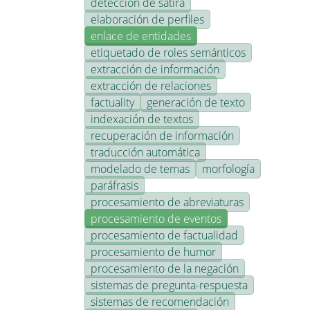
detección de sátira
elaboración de perfiles
enlace de entidades
etiquetado de roles semánticos
extracción de información
extracción de relaciones
factuality
generación de texto
indexación de textos
recuperación de información
traducción automática
modelado de temas
morfología
paráfrasis
procesamiento de abreviaturas
procesamiento de eventos
procesamiento de factualidad
procesamiento de humor
procesamiento de la negación
sistemas de pregunta-respuesta
sistemas de recomendación