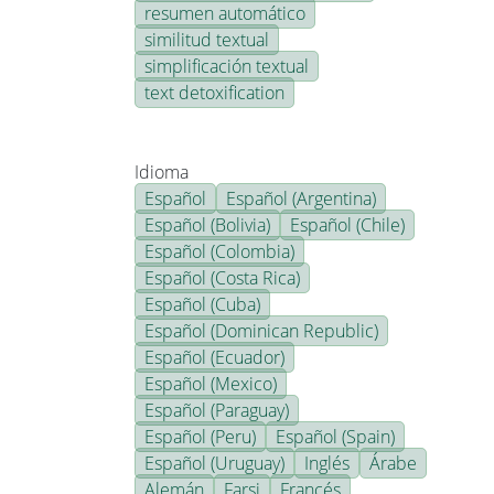
resumen automático
similitud textual
simplificación textual
text detoxification
Idioma
Español
Español (Argentina)
Español (Bolivia)
Español (Chile)
Español (Colombia)
Español (Costa Rica)
Español (Cuba)
Español (Dominican Republic)
Español (Ecuador)
Español (Mexico)
Español (Paraguay)
Español (Peru)
Español (Spain)
Español (Uruguay)
Inglés
Árabe
Alemán
Farsi
Francés