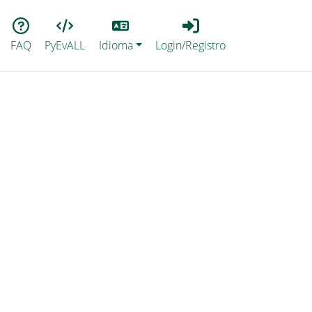
Lang
Login_Registro
FAQ
PyEvALL
Idioma
Login/Registro