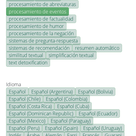
procesamiento de abreviaturas
procesamiento de eventos
procesamiento de factualidad
procesamiento de humor
procesamiento de la negación
sistemas de pregunta-respuesta
sistemas de recomendación
resumen automático
similitud textual
simplificación textual
text detoxification
Idioma
Español
Español (Argentina)
Español (Bolivia)
Español (Chile)
Español (Colombia)
Español (Costa Rica)
Español (Cuba)
Español (Dominican Republic)
Español (Ecuador)
Español (Mexico)
Español (Paraguay)
Español (Peru)
Español (Spain)
Español (Uruguay)
Inglés
Árabe
Alemán
Farsi
Francés
Guarani