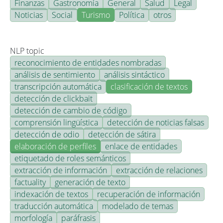
Finanzas
Gastronomía
General
Salud
Legal
Noticias
Social
Turismo
Política
otros
NLP topic
reconocimiento de entidades nombradas
análisis de sentimiento
análisis sintáctico
transcripción automática
clasificación de textos
detección de clickbait
detección de cambio de código
comprensión lingüística
detección de noticias falsas
detección de odio
detección de sátira
elaboración de perfiles
enlace de entidades
etiquetado de roles semánticos
extracción de información
extracción de relaciones
factuality
generación de texto
indexación de textos
recuperación de información
traducción automática
modelado de temas
morfología
paráfrasis