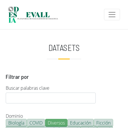
Pasar al contenido principal
DATASETS
Filtrar por
Buscar palabras clave
Dominio
Biología
COVID
Diversos
Educación
Ficción