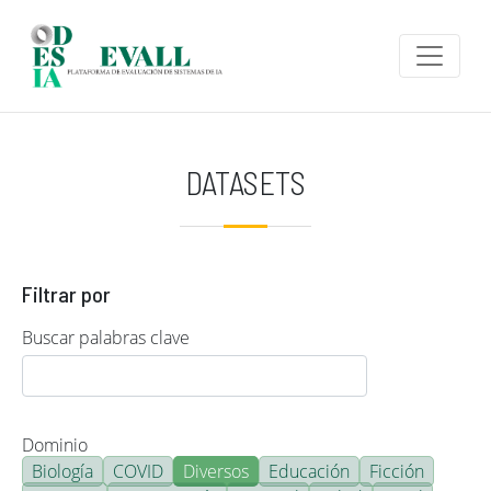
Pasar al contenido principal
DATASETS
Filtrar por
Buscar palabras clave
Dominio
Biología
COVID
Diversos
Educación
Ficción