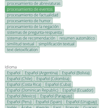
procesamiento de abreviaturas
procesamiento de eventos
procesamiento de factualidad
procesamiento de humor
procesamiento de la negación
sistemas de pregunta-respuesta
sistemas de recomendación
resumen automático
similitud textual
simplificación textual
text detoxification
Idioma
Español
Español (Argentina)
Español (Bolivia)
Español (Chile)
Español (Colombia)
Español (Costa Rica)
Español (Cuba)
Español (Dominican Republic)
Español (Ecuador)
Español (Mexico)
Español (Paraguay)
Español (Peru)
Español (Spain)
Español (Uruguay)
Inglés
Árabe
Alemán
Farsi
Francés
Guarani