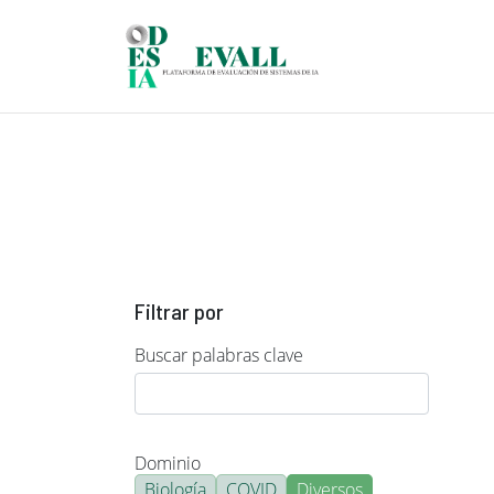
Pasar al contenido principal
Filtrar por
Buscar palabras clave
Dominio
Biología
COVID
Diversos