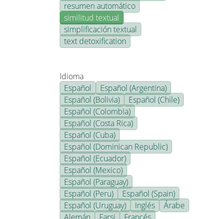
resumen automático
similitud textual
simplificación textual
text detoxification
Idioma
Español
Español (Argentina)
Español (Bolivia)
Español (Chile)
Español (Colombia)
Español (Costa Rica)
Español (Cuba)
Español (Dominican Republic)
Español (Ecuador)
Español (Mexico)
Español (Paraguay)
Español (Peru)
Español (Spain)
Español (Uruguay)
Inglés
Árabe
Alemán
Farsi
Francés