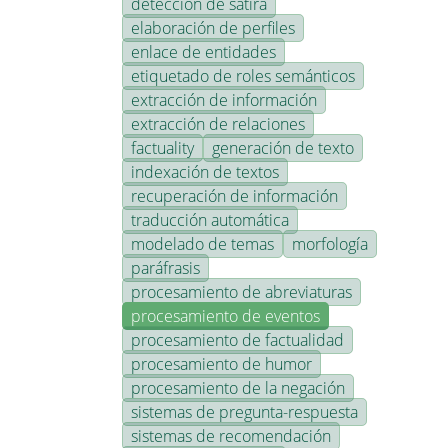
detección de sátira
elaboración de perfiles
enlace de entidades
etiquetado de roles semánticos
extracción de información
extracción de relaciones
factuality
generación de texto
indexación de textos
recuperación de información
traducción automática
modelado de temas
morfología
paráfrasis
procesamiento de abreviaturas
procesamiento de eventos
procesamiento de factualidad
procesamiento de humor
procesamiento de la negación
sistemas de pregunta-respuesta
sistemas de recomendación