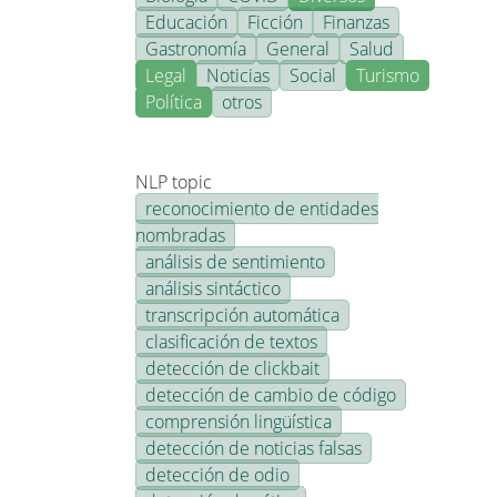
Educación
Ficción
Finanzas
Gastronomía
General
Salud
Legal
Noticias
Social
Turismo
Política
otros
NLP topic
reconocimiento de entidades
nombradas
análisis de sentimiento
análisis sintáctico
transcripción automática
clasificación de textos
detección de clickbait
detección de cambio de código
comprensión lingüística
detección de noticias falsas
detección de odio