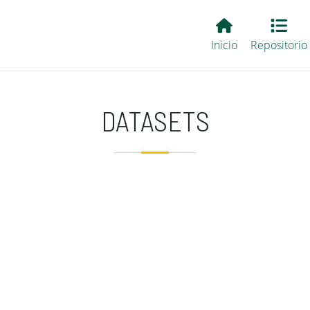
Main EvALL
Inicio
Repositorio
DATASETS