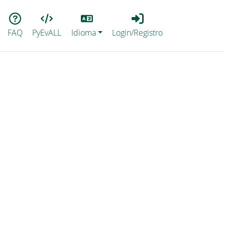
Lang
Login_Registro
FAQ
PyEvALL
Idioma
Login/Registro