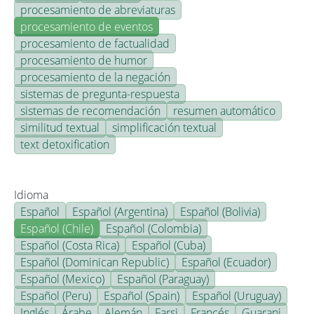
procesamiento de abreviaturas
procesamiento de eventos
procesamiento de factualidad
procesamiento de humor
procesamiento de la negación
sistemas de pregunta-respuesta
sistemas de recomendación
resumen automático
similitud textual
simplificación textual
text detoxification
Idioma
Español
Español (Argentina)
Español (Bolivia)
Español (Chile)
Español (Colombia)
Español (Costa Rica)
Español (Cuba)
Español (Dominican Republic)
Español (Ecuador)
Español (Mexico)
Español (Paraguay)
Español (Peru)
Español (Spain)
Español (Uruguay)
Inglés
Árabe
Alemán
Farsi
Francés
Guarani