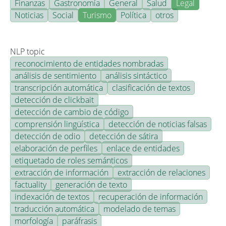
Finanzas
Gastronomía
General
Salud
Legal
Noticias
Social
Turismo
Política
otros
NLP topic
reconocimiento de entidades nombradas
análisis de sentimiento
análisis sintáctico
transcripción automática
clasificación de textos
detección de clickbait
detección de cambio de código
comprensión lingüística
detección de noticias falsas
detección de odio
detección de sátira
elaboración de perfiles
enlace de entidades
etiquetado de roles semánticos
extracción de información
extracción de relaciones
factuality
generación de texto
indexación de textos
recuperación de información
traducción automática
modelado de temas
morfología
paráfrasis