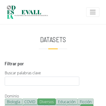
Pasar al contenido principal
DATASETS
Filtrar por
Buscar palabras clave
Dominio
Biología
COVID
Diversos
Educación
Ficción