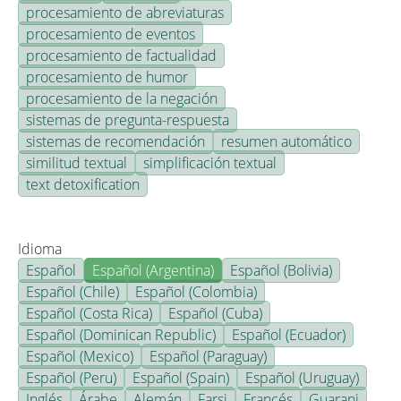
procesamiento de abreviaturas
procesamiento de eventos
procesamiento de factualidad
procesamiento de humor
procesamiento de la negación
sistemas de pregunta-respuesta
sistemas de recomendación
resumen automático
similitud textual
simplificación textual
text detoxification
Idioma
Español
Español (Argentina)
Español (Bolivia)
Español (Chile)
Español (Colombia)
Español (Costa Rica)
Español (Cuba)
Español (Dominican Republic)
Español (Ecuador)
Español (Mexico)
Español (Paraguay)
Español (Peru)
Español (Spain)
Español (Uruguay)
Inglés
Árabe
Alemán
Farsi
Francés
Guarani