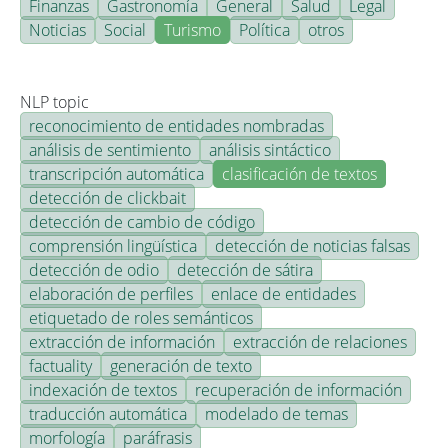
Finanzas
Gastronomía
General
Salud
Legal
Noticias
Social
Turismo
Política
otros
NLP topic
reconocimiento de entidades nombradas
análisis de sentimiento
análisis sintáctico
transcripción automática
clasificación de textos
detección de clickbait
detección de cambio de código
comprensión lingüística
detección de noticias falsas
detección de odio
detección de sátira
elaboración de perfiles
enlace de entidades
etiquetado de roles semánticos
extracción de información
extracción de relaciones
factuality
generación de texto
indexación de textos
recuperación de información
traducción automática
modelado de temas
morfología
paráfrasis