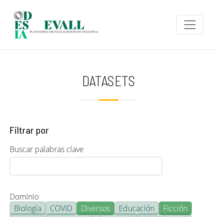
Pasar al contenido principal
DATASETS
Filtrar por
Buscar palabras clave
Dominio
Biología
COVID
Diversos
Educación
Ficción