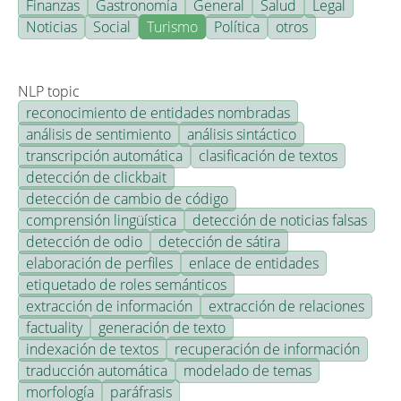
Finanzas
Gastronomía
General
Salud
Legal
Noticias
Social
Turismo
Política
otros
NLP topic
reconocimiento de entidades nombradas
análisis de sentimiento
análisis sintáctico
transcripción automática
clasificación de textos
detección de clickbait
detección de cambio de código
comprensión lingüística
detección de noticias falsas
detección de odio
detección de sátira
elaboración de perfiles
enlace de entidades
etiquetado de roles semánticos
extracción de información
extracción de relaciones
factuality
generación de texto
indexación de textos
recuperación de información
traducción automática
modelado de temas
morfología
paráfrasis