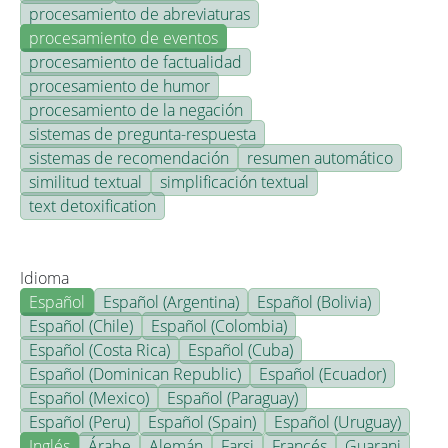
procesamiento de abreviaturas
procesamiento de eventos
procesamiento de factualidad
procesamiento de humor
procesamiento de la negación
sistemas de pregunta-respuesta
sistemas de recomendación
resumen automático
similitud textual
simplificación textual
text detoxification
Idioma
Español
Español (Argentina)
Español (Bolivia)
Español (Chile)
Español (Colombia)
Español (Costa Rica)
Español (Cuba)
Español (Dominican Republic)
Español (Ecuador)
Español (Mexico)
Español (Paraguay)
Español (Peru)
Español (Spain)
Español (Uruguay)
Inglés
Árabe
Alemán
Farsi
Francés
Guarani