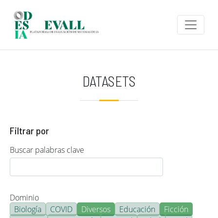
Pasar al contenido principal
DATASETS
Filtrar por
Buscar palabras clave
Dominio
Biología
COVID
Diversos
Educación
Ficción