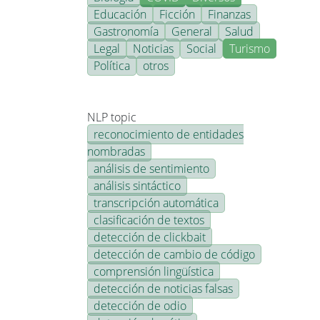
Educación
Ficción
Finanzas
Gastronomía
General
Salud
Legal
Noticias
Social
Turismo
Política
otros
NLP topic
reconocimiento de entidades
nombradas
análisis de sentimiento
análisis sintáctico
transcripción automática
clasificación de textos
detección de clickbait
detección de cambio de código
comprensión lingüística
detección de noticias falsas
detección de odio