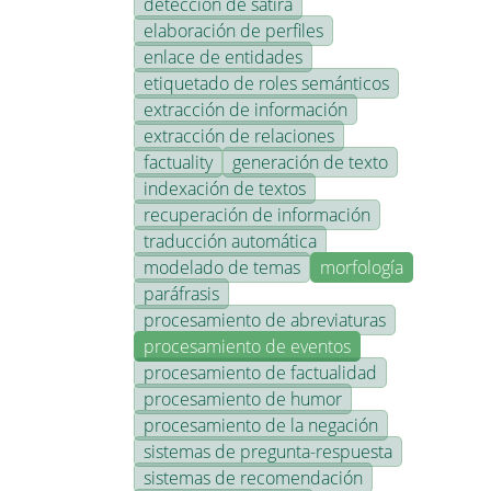
detección de sátira
elaboración de perfiles
enlace de entidades
etiquetado de roles semánticos
extracción de información
extracción de relaciones
factuality
generación de texto
indexación de textos
recuperación de información
traducción automática
modelado de temas
morfología
paráfrasis
procesamiento de abreviaturas
procesamiento de eventos
procesamiento de factualidad
procesamiento de humor
procesamiento de la negación
sistemas de pregunta-respuesta
sistemas de recomendación