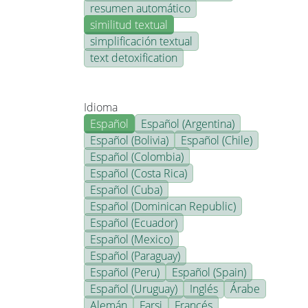
resumen automático
similitud textual
simplificación textual
text detoxification
Idioma
Español
Español (Argentina)
Español (Bolivia)
Español (Chile)
Español (Colombia)
Español (Costa Rica)
Español (Cuba)
Español (Dominican Republic)
Español (Ecuador)
Español (Mexico)
Español (Paraguay)
Español (Peru)
Español (Spain)
Español (Uruguay)
Inglés
Árabe
Alemán
Farsi
Francés