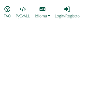
Lang
Login_Registro
FAQ
PyEvALL
Idioma
Login/Registro