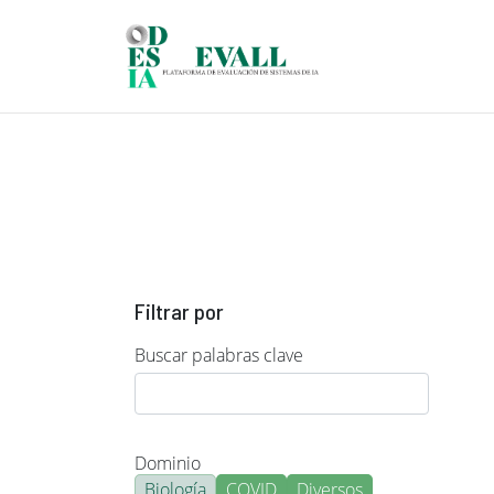
Pasar al contenido principal
Filtrar por
Buscar palabras clave
Dominio
Biología
COVID
Diversos