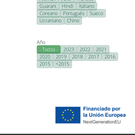
Guarani
Hindi
Italiano
Coreano
Portugués
Sueco
Ucraniano
Chino
Año
- Todos -
2023
2022
2021
2020
2019
2018
2017
2016
2015
<2015