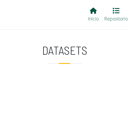
Main EvALL
Inicio
Repositorio
DATASETS