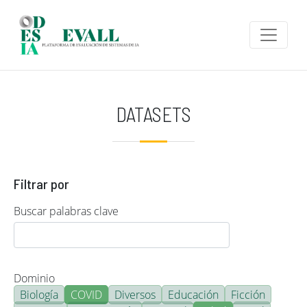
Pasar al contenido principal
DATASETS
Filtrar por
Buscar palabras clave
Dominio
Biología
COVID
Diversos
Educación
Ficción