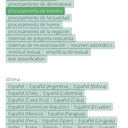
procesamiento de abreviaturas
procesamiento de eventos
procesamiento de factualidad
procesamiento de humor
procesamiento de la negación
sistemas de pregunta-respuesta
sistemas de recomendación
resumen automático
similitud textual
simplificación textual
text detoxification
Idioma
Español
Español (Argentina)
Español (Bolivia)
Español (Chile)
Español (Colombia)
Español (Costa Rica)
Español (Cuba)
Español (Dominican Republic)
Español (Ecuador)
Español (Mexico)
Español (Paraguay)
Español (Peru)
Español (Spain)
Español (Uruguay)
Inglés
Árabe
Alemán
Farsi
Francés
Guarani