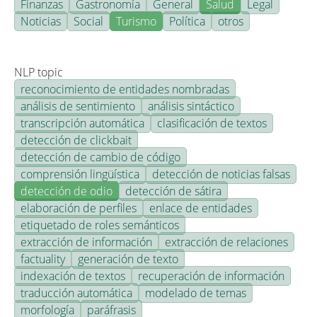
Finanzas
Gastronomía
General
Salud
Legal
Noticias
Social
Turismo
Política
otros
NLP topic
reconocimiento de entidades nombradas
análisis de sentimiento
análisis sintáctico
transcripción automática
clasificación de textos
detección de clickbait
detección de cambio de código
comprensión lingüística
detección de noticias falsas
detección de odio
detección de sátira
elaboración de perfiles
enlace de entidades
etiquetado de roles semánticos
extracción de información
extracción de relaciones
factuality
generación de texto
indexación de textos
recuperación de información
traducción automática
modelado de temas
morfología
paráfrasis