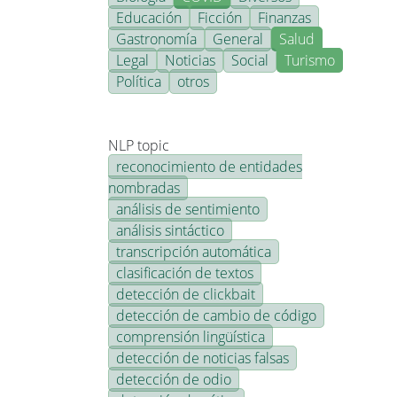
Educación
Ficción
Finanzas
Gastronomía
General
Salud
Legal
Noticias
Social
Turismo
Política
otros
NLP topic
reconocimiento de entidades
nombradas
análisis de sentimiento
análisis sintáctico
transcripción automática
clasificación de textos
detección de clickbait
detección de cambio de código
comprensión lingüística
detección de noticias falsas
detección de odio