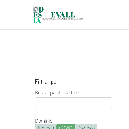
Pasar al contenido principal
Filtrar por
Buscar palabras clave
Dominio
Biología
COVID
Diversos