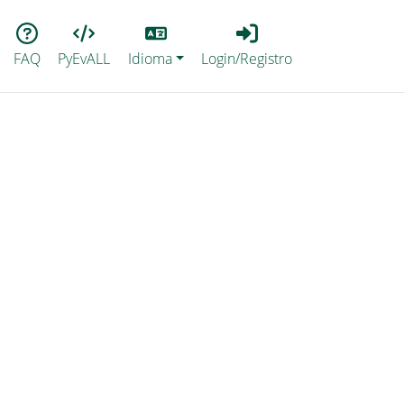
Lang
Login_Registro
FAQ
PyEvALL
Idioma
Login/Registro