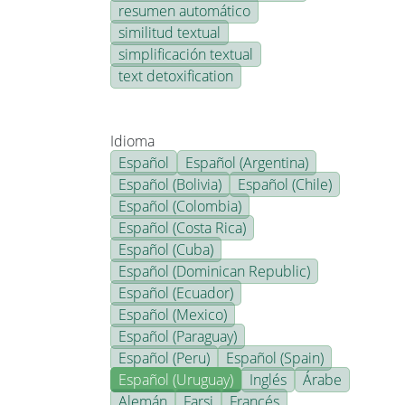
resumen automático
similitud textual
simplificación textual
text detoxification
Idioma
Español
Español (Argentina)
Español (Bolivia)
Español (Chile)
Español (Colombia)
Español (Costa Rica)
Español (Cuba)
Español (Dominican Republic)
Español (Ecuador)
Español (Mexico)
Español (Paraguay)
Español (Peru)
Español (Spain)
Español (Uruguay)
Inglés
Árabe
Alemán
Farsi
Francés