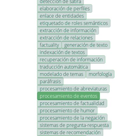
detección de sátira
elaboración de perfiles
enlace de entidades
etiquetado de roles semánticos
extracción de información
extracción de relaciones
factuality
generación de texto
indexación de textos
recuperación de información
traducción automática
modelado de temas
morfología
paráfrasis
procesamiento de abreviaturas
procesamiento de eventos
procesamiento de factualidad
procesamiento de humor
procesamiento de la negación
sistemas de pregunta-respuesta
sistemas de recomendación