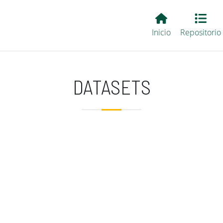
Main EvALL
Inicio
Repositorio
DATASETS