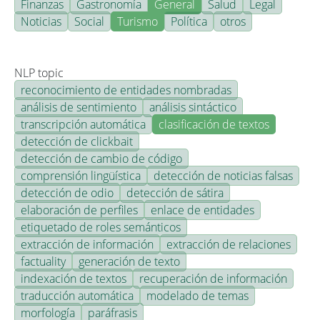
Finanzas
Gastronomía
General
Salud
Legal
Noticias
Social
Turismo
Política
otros
NLP topic
reconocimiento de entidades nombradas
análisis de sentimiento
análisis sintáctico
transcripción automática
clasificación de textos
detección de clickbait
detección de cambio de código
comprensión lingüística
detección de noticias falsas
detección de odio
detección de sátira
elaboración de perfiles
enlace de entidades
etiquetado de roles semánticos
extracción de información
extracción de relaciones
factuality
generación de texto
indexación de textos
recuperación de información
traducción automática
modelado de temas
morfología
paráfrasis