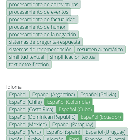
procesamiento de abreviaturas
procesamiento de eventos
procesamiento de factualidad
procesamiento de humor
procesamiento de la negación
sistemas de pregunta-respuesta
sistemas de recomendación
resumen automático
similitud textual
simplificación textual
text detoxification
Idioma
Español
Español (Argentina)
Español (Bolivia)
Español (Chile)
Español (Colombia)
Español (Costa Rica)
Español (Cuba)
Español (Dominican Republic)
Español (Ecuador)
Español (Mexico)
Español (Paraguay)
Español (Peru)
Español (Spain)
Español (Uruguay)
Inglés
Árabe
Alemán
Farsi
Francés
Guarani