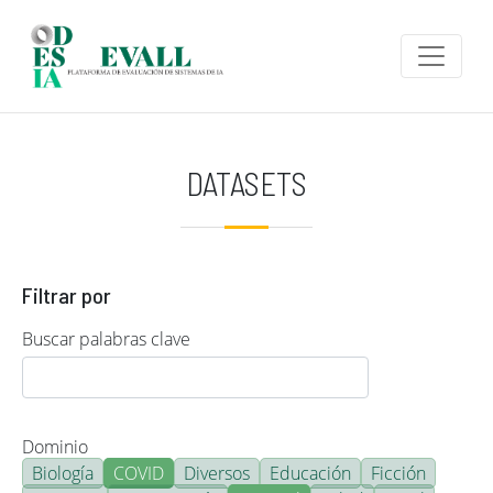
Pasar al contenido principal
DATASETS
Filtrar por
Buscar palabras clave
Dominio
Biología
COVID
Diversos
Educación
Ficción