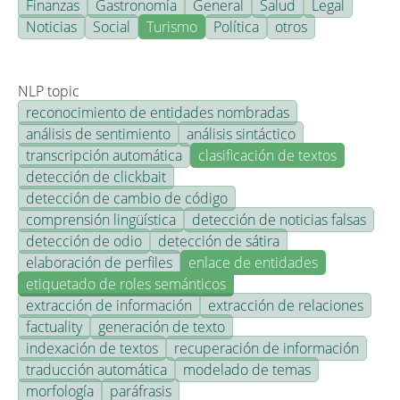
Finanzas
Gastronomía
General
Salud
Legal
Noticias
Social
Turismo
Política
otros
NLP topic
reconocimiento de entidades nombradas
análisis de sentimiento
análisis sintáctico
transcripción automática
clasificación de textos
detección de clickbait
detección de cambio de código
comprensión lingüística
detección de noticias falsas
detección de odio
detección de sátira
elaboración de perfiles
enlace de entidades
etiquetado de roles semánticos
extracción de información
extracción de relaciones
factuality
generación de texto
indexación de textos
recuperación de información
traducción automática
modelado de temas
morfología
paráfrasis