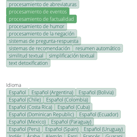
procesamiento de abreviaturas
procesamiento de eventos
procesamiento de factualidad
procesamiento de humor
procesamiento de la negación
sistemas de pregunta-respuesta
sistemas de recomendación
resumen automático
similitud textual
simplificación textual
text detoxification
Idioma
Español
Español (Argentina)
Español (Bolivia)
Español (Chile)
Español (Colombia)
Español (Costa Rica)
Español (Cuba)
Español (Dominican Republic)
Español (Ecuador)
Español (Mexico)
Español (Paraguay)
Español (Peru)
Español (Spain)
Español (Uruguay)
Inglés
Árabe
Alemán
Farsi
Francés
Guarani