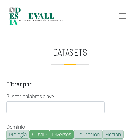
Pasar al contenido principal
DATASETS
Filtrar por
Buscar palabras clave
Dominio
Biología
COVID
Diversos
Educación
Ficción