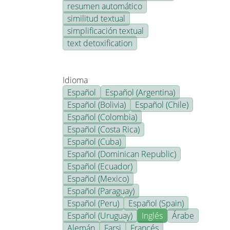
resumen automático
similitud textual
simplificación textual
text detoxification
Idioma
Español
Español (Argentina)
Español (Bolivia)
Español (Chile)
Español (Colombia)
Español (Costa Rica)
Español (Cuba)
Español (Dominican Republic)
Español (Ecuador)
Español (Mexico)
Español (Paraguay)
Español (Peru)
Español (Spain)
Español (Uruguay)
Inglés
Árabe
Alemán
Farsi
Francés