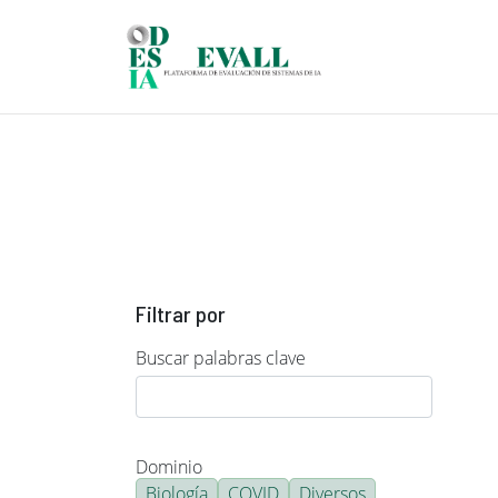
Pasar al contenido principal
Filtrar por
Buscar palabras clave
Dominio
Biología
COVID
Diversos