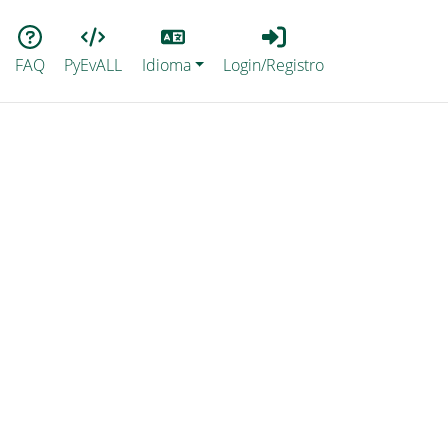
Lang
Login_Registro
FAQ
PyEvALL
Idioma
Login/Registro