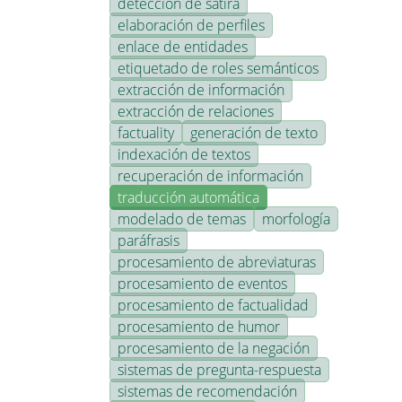
detección de sátira
elaboración de perfiles
enlace de entidades
etiquetado de roles semánticos
extracción de información
extracción de relaciones
factuality
generación de texto
indexación de textos
recuperación de información
traducción automática
modelado de temas
morfología
paráfrasis
procesamiento de abreviaturas
procesamiento de eventos
procesamiento de factualidad
procesamiento de humor
procesamiento de la negación
sistemas de pregunta-respuesta
sistemas de recomendación