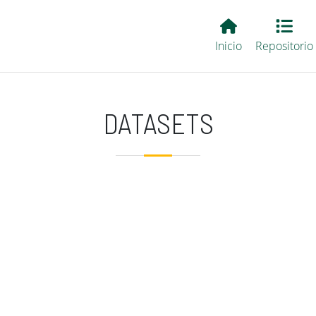
Main EvALL
Inicio
Repositorio
DATASETS