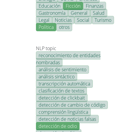
Educación
Ficción
Finanzas
Gastronomía
General
Salud
Legal
Noticias
Social
Turismo
Política
otros
NLP topic
reconocimiento de entidades
nombradas
análisis de sentimiento
análisis sintáctico
transcripción automática
clasificación de textos
detección de clickbait
detección de cambio de código
comprensión lingüística
detección de noticias falsas
detección de odio