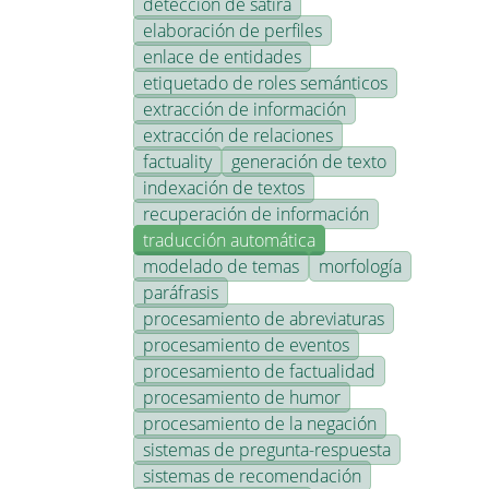
detección de sátira
elaboración de perfiles
enlace de entidades
etiquetado de roles semánticos
extracción de información
extracción de relaciones
factuality
generación de texto
indexación de textos
recuperación de información
traducción automática
modelado de temas
morfología
paráfrasis
procesamiento de abreviaturas
procesamiento de eventos
procesamiento de factualidad
procesamiento de humor
procesamiento de la negación
sistemas de pregunta-respuesta
sistemas de recomendación