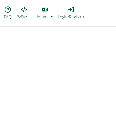
Lang
Login_Registro
FAQ
PyEvALL
Idioma
Login/Registro