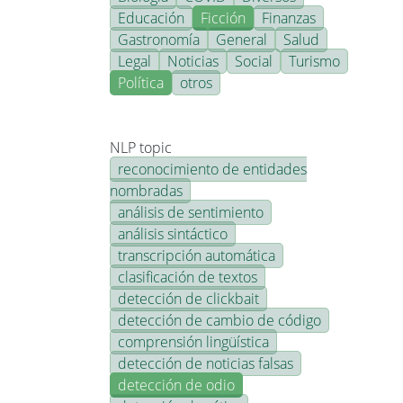
Educación
Ficción
Finanzas
Gastronomía
General
Salud
Legal
Noticias
Social
Turismo
Política
otros
NLP topic
reconocimiento de entidades
nombradas
análisis de sentimiento
análisis sintáctico
transcripción automática
clasificación de textos
detección de clickbait
detección de cambio de código
comprensión lingüística
detección de noticias falsas
detección de odio