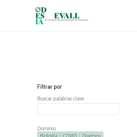
Pasar al contenido principal
Filtrar por
Buscar palabras clave
Dominio
Biología
COVID
Diversos