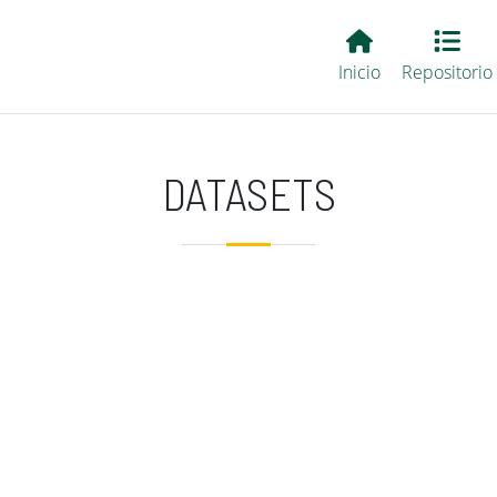
Main EvALL
Inicio
Repositorio
DATASETS