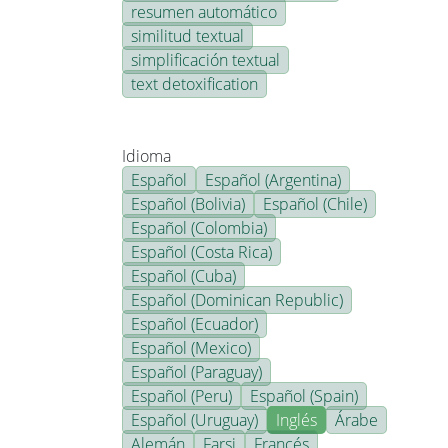
resumen automático
similitud textual
simplificación textual
text detoxification
Idioma
Español
Español (Argentina)
Español (Bolivia)
Español (Chile)
Español (Colombia)
Español (Costa Rica)
Español (Cuba)
Español (Dominican Republic)
Español (Ecuador)
Español (Mexico)
Español (Paraguay)
Español (Peru)
Español (Spain)
Español (Uruguay)
Inglés
Árabe
Alemán
Farsi
Francés