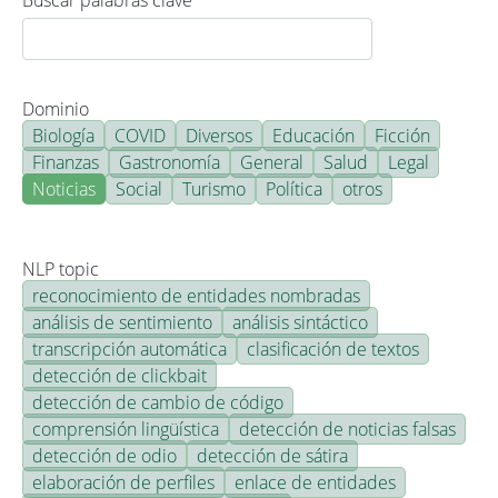
Buscar palabras clave
Dominio
Biología
COVID
Diversos
Educación
Ficción
Finanzas
Gastronomía
General
Salud
Legal
Noticias
Social
Turismo
Política
otros
NLP topic
reconocimiento de entidades nombradas
análisis de sentimiento
análisis sintáctico
transcripción automática
clasificación de textos
detección de clickbait
detección de cambio de código
comprensión lingüística
detección de noticias falsas
detección de odio
detección de sátira
elaboración de perfiles
enlace de entidades