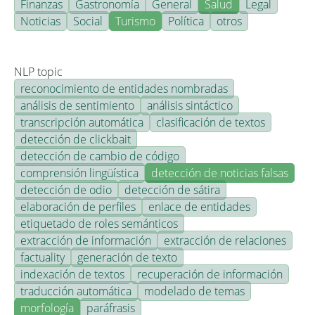
Finanzas
Gastronomía
General
Salud
Legal
Noticias
Social
Turismo
Política
otros
NLP topic
reconocimiento de entidades nombradas
análisis de sentimiento
análisis sintáctico
transcripción automática
clasificación de textos
detección de clickbait
detección de cambio de código
comprensión lingüística
detección de noticias falsas
detección de odio
detección de sátira
elaboración de perfiles
enlace de entidades
etiquetado de roles semánticos
extracción de información
extracción de relaciones
factuality
generación de texto
indexación de textos
recuperación de información
traducción automática
modelado de temas
morfología
paráfrasis