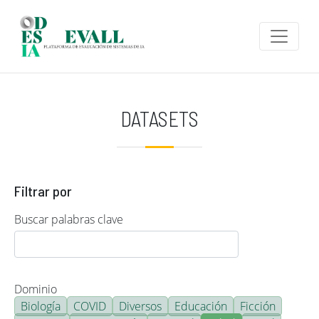
Pasar al contenido principal
DATASETS
Filtrar por
Buscar palabras clave
Dominio
Biología
COVID
Diversos
Educación
Ficción