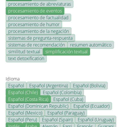
procesamiento de abreviaturas
procesamiento de eventos
procesamiento de factualidad
procesamiento de humor
procesamiento de la negación
sistemas de pregunta-respuesta
sistemas de recomendación
resumen automático
similitud textual
simplificación textual
text detoxification
Idioma
Español
Español (Argentina)
Español (Bolivia)
Español (Chile)
Español (Colombia)
Español (Costa Rica)
Español (Cuba)
Español (Dominican Republic)
Español (Ecuador)
Español (Mexico)
Español (Paraguay)
Español (Peru)
Español (Spain)
Español (Uruguay)
Inglés
Árabe
Alemán
Farsi
Francés
Guarani