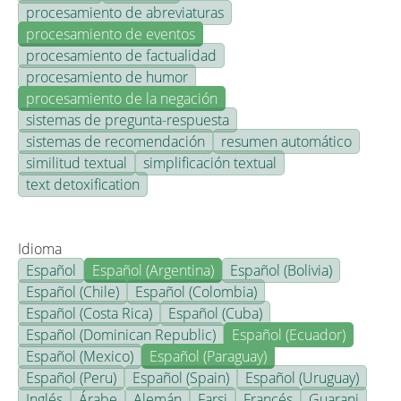
procesamiento de abreviaturas
procesamiento de eventos
procesamiento de factualidad
procesamiento de humor
procesamiento de la negación
sistemas de pregunta-respuesta
sistemas de recomendación
resumen automático
similitud textual
simplificación textual
text detoxification
Idioma
Español
Español (Argentina)
Español (Bolivia)
Español (Chile)
Español (Colombia)
Español (Costa Rica)
Español (Cuba)
Español (Dominican Republic)
Español (Ecuador)
Español (Mexico)
Español (Paraguay)
Español (Peru)
Español (Spain)
Español (Uruguay)
Inglés
Árabe
Alemán
Farsi
Francés
Guarani