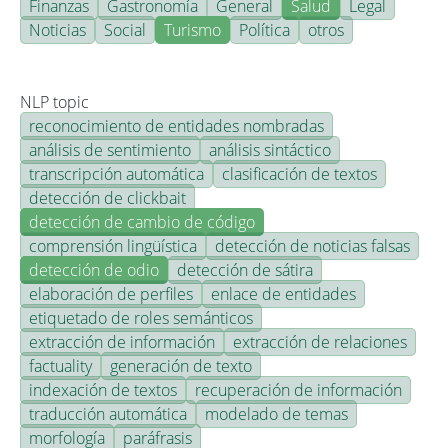
Finanzas
Gastronomía
General
Salud
Legal
Noticias
Social
Turismo
Política
otros
NLP topic
reconocimiento de entidades nombradas
análisis de sentimiento
análisis sintáctico
transcripción automática
clasificación de textos
detección de clickbait
detección de cambio de código
comprensión lingüística
detección de noticias falsas
detección de odio
detección de sátira
elaboración de perfiles
enlace de entidades
etiquetado de roles semánticos
extracción de información
extracción de relaciones
factuality
generación de texto
indexación de textos
recuperación de información
traducción automática
modelado de temas
morfología
paráfrasis