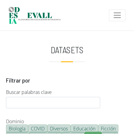
Pasar al contenido principal
DATASETS
Filtrar por
Buscar palabras clave
Dominio
Biología
COVID
Diversos
Educación
Ficción