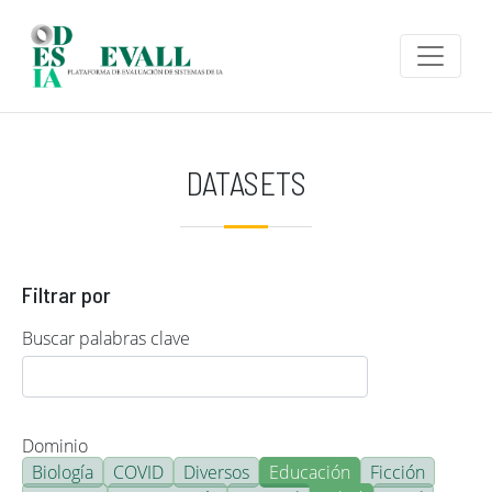
Pasar al contenido principal
DATASETS
Filtrar por
Buscar palabras clave
Dominio
Biología
COVID
Diversos
Educación
Ficción