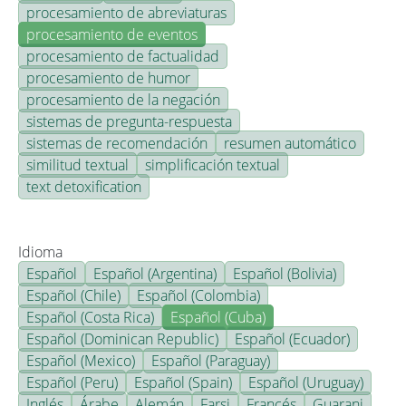
procesamiento de abreviaturas
procesamiento de eventos
procesamiento de factualidad
procesamiento de humor
procesamiento de la negación
sistemas de pregunta-respuesta
sistemas de recomendación
resumen automático
similitud textual
simplificación textual
text detoxification
Idioma
Español
Español (Argentina)
Español (Bolivia)
Español (Chile)
Español (Colombia)
Español (Costa Rica)
Español (Cuba)
Español (Dominican Republic)
Español (Ecuador)
Español (Mexico)
Español (Paraguay)
Español (Peru)
Español (Spain)
Español (Uruguay)
Inglés
Árabe
Alemán
Farsi
Francés
Guarani