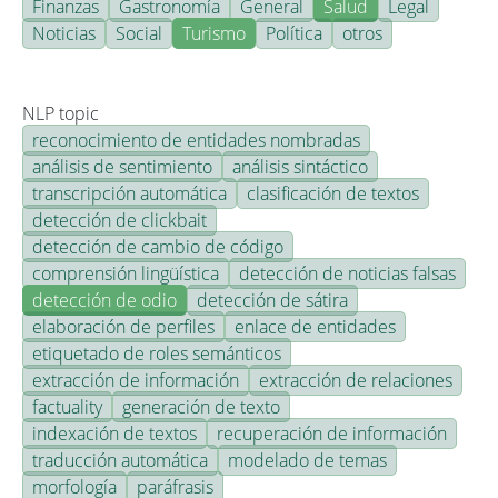
Finanzas
Gastronomía
General
Salud
Legal
Noticias
Social
Turismo
Política
otros
NLP topic
reconocimiento de entidades nombradas
análisis de sentimiento
análisis sintáctico
transcripción automática
clasificación de textos
detección de clickbait
detección de cambio de código
comprensión lingüística
detección de noticias falsas
detección de odio
detección de sátira
elaboración de perfiles
enlace de entidades
etiquetado de roles semánticos
extracción de información
extracción de relaciones
factuality
generación de texto
indexación de textos
recuperación de información
traducción automática
modelado de temas
morfología
paráfrasis