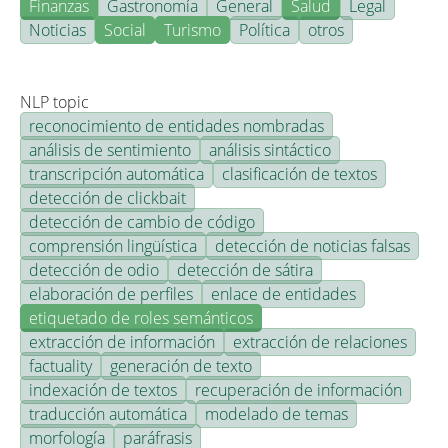
Finanzas
Gastronomía
General
Salud
Legal
Noticias
Social
Turismo
Política
otros
NLP topic
reconocimiento de entidades nombradas
análisis de sentimiento
análisis sintáctico
transcripción automática
clasificación de textos
detección de clickbait
detección de cambio de código
comprensión lingüística
detección de noticias falsas
detección de odio
detección de sátira
elaboración de perfiles
enlace de entidades
etiquetado de roles semánticos
extracción de información
extracción de relaciones
factuality
generación de texto
indexación de textos
recuperación de información
traducción automática
modelado de temas
morfología
paráfrasis