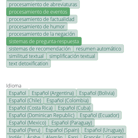
procesamiento de abreviaturas
procesamiento de eventos
procesamiento de factualidad
procesamiento de humor
procesamiento de la negación
sistemas de pregunta-respuesta
sistemas de recomendación
resumen automático
similitud textual
simplificación textual
text detoxification
Idioma
Español
Español (Argentina)
Español (Bolivia)
Español (Chile)
Español (Colombia)
Español (Costa Rica)
Español (Cuba)
Español (Dominican Republic)
Español (Ecuador)
Español (Mexico)
Español (Paraguay)
Español (Peru)
Español (Spain)
Español (Uruguay)
Inglés
Árabe
Alemán
Farsi
Francés
Guarani