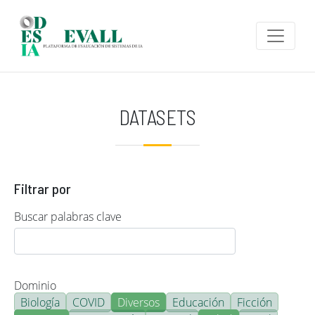
Pasar al contenido principal
DATASETS
Filtrar por
Buscar palabras clave
Dominio
Biología
COVID
Diversos
Educación
Ficción