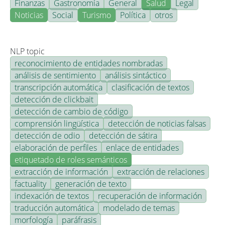
Finanzas
Gastronomía
General
Salud
Legal
Noticias
Social
Turismo
Política
otros
NLP topic
reconocimiento de entidades nombradas
análisis de sentimiento
análisis sintáctico
transcripción automática
clasificación de textos
detección de clickbait
detección de cambio de código
comprensión lingüística
detección de noticias falsas
detección de odio
detección de sátira
elaboración de perfiles
enlace de entidades
etiquetado de roles semánticos
extracción de información
extracción de relaciones
factuality
generación de texto
indexación de textos
recuperación de información
traducción automática
modelado de temas
morfología
paráfrasis