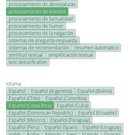
procesamiento de abreviaturas
procesamiento de eventos
procesamiento de factualidad
procesamiento de humor
procesamiento de la negación
sistemas de pregunta-respuesta
sistemas de recomendación
resumen automático
similitud textual
simplificación textual
text detoxification
Idioma
Español
Español (Argentina)
Español (Bolivia)
Español (Chile)
Español (Colombia)
Español (Costa Rica)
Español (Cuba)
Español (Dominican Republic)
Español (Ecuador)
Español (Mexico)
Español (Paraguay)
Español (Peru)
Español (Spain)
Español (Uruguay)
Inglés
Árabe
Alemán
Farsi
Francés
Guarani