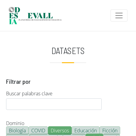
Pasar al contenido principal
DATASETS
Filtrar por
Buscar palabras clave
Dominio
Biología
COVID
Diversos
Educación
Ficción