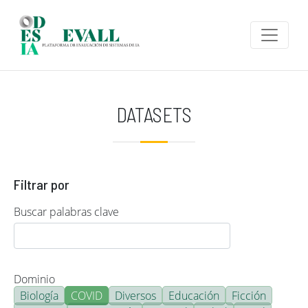
Pasar al contenido principal
DATASETS
Filtrar por
Buscar palabras clave
Dominio
Biología
COVID
Diversos
Educación
Ficción