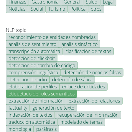
Finanzas
Gastronomía
General
Salud
Legal
Noticias
Social
Turismo
Política
otros
NLP topic
reconocimiento de entidades nombradas
análisis de sentimiento
análisis sintáctico
transcripción automática
clasificación de textos
detección de clickbait
detección de cambio de código
comprensión lingüística
detección de noticias falsas
detección de odio
detección de sátira
elaboración de perfiles
enlace de entidades
etiquetado de roles semánticos
extracción de información
extracción de relaciones
factuality
generación de texto
indexación de textos
recuperación de información
traducción automática
modelado de temas
morfología
paráfrasis