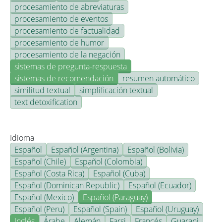
procesamiento de abreviaturas
procesamiento de eventos
procesamiento de factualidad
procesamiento de humor
procesamiento de la negación
sistemas de pregunta-respuesta
sistemas de recomendación
resumen automático
similitud textual
simplificación textual
text detoxification
Idioma
Español
Español (Argentina)
Español (Bolivia)
Español (Chile)
Español (Colombia)
Español (Costa Rica)
Español (Cuba)
Español (Dominican Republic)
Español (Ecuador)
Español (Mexico)
Español (Paraguay)
Español (Peru)
Español (Spain)
Español (Uruguay)
Inglés
Árabe
Alemán
Farsi
Francés
Guarani