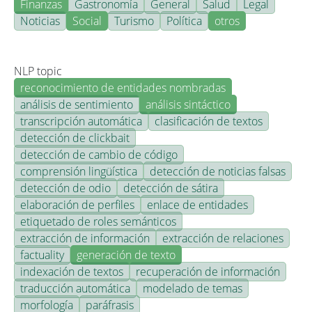
Finanzas
Gastronomía
General
Salud
Legal
Noticias
Social
Turismo
Política
otros
NLP topic
reconocimiento de entidades nombradas
análisis de sentimiento
análisis sintáctico
transcripción automática
clasificación de textos
detección de clickbait
detección de cambio de código
comprensión lingüística
detección de noticias falsas
detección de odio
detección de sátira
elaboración de perfiles
enlace de entidades
etiquetado de roles semánticos
extracción de información
extracción de relaciones
factuality
generación de texto
indexación de textos
recuperación de información
traducción automática
modelado de temas
morfología
paráfrasis