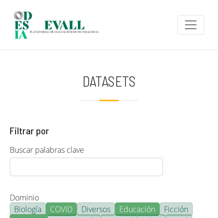
Pasar al contenido principal
DATASETS
Filtrar por
Buscar palabras clave
Dominio
Biología
COVID
Diversos
Educación
Ficción