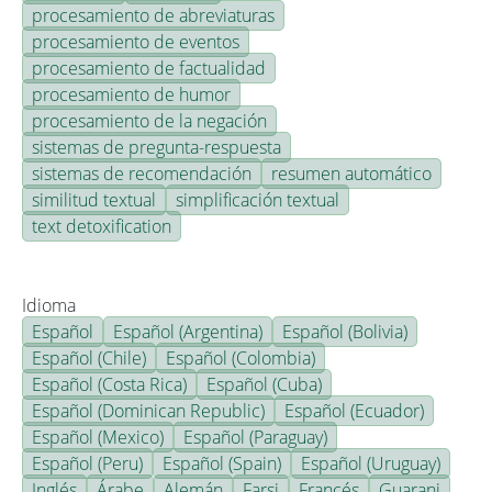
procesamiento de abreviaturas
procesamiento de eventos
procesamiento de factualidad
procesamiento de humor
procesamiento de la negación
sistemas de pregunta-respuesta
sistemas de recomendación
resumen automático
similitud textual
simplificación textual
text detoxification
Idioma
Español
Español (Argentina)
Español (Bolivia)
Español (Chile)
Español (Colombia)
Español (Costa Rica)
Español (Cuba)
Español (Dominican Republic)
Español (Ecuador)
Español (Mexico)
Español (Paraguay)
Español (Peru)
Español (Spain)
Español (Uruguay)
Inglés
Árabe
Alemán
Farsi
Francés
Guarani