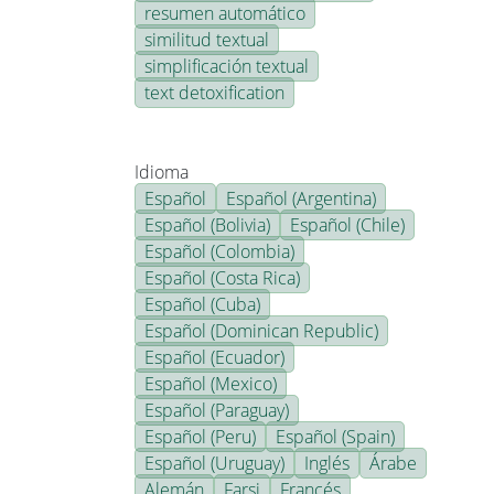
resumen automático
similitud textual
simplificación textual
text detoxification
Idioma
Español
Español (Argentina)
Español (Bolivia)
Español (Chile)
Español (Colombia)
Español (Costa Rica)
Español (Cuba)
Español (Dominican Republic)
Español (Ecuador)
Español (Mexico)
Español (Paraguay)
Español (Peru)
Español (Spain)
Español (Uruguay)
Inglés
Árabe
Alemán
Farsi
Francés