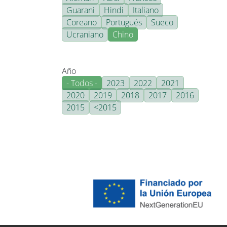
Guarani
Hindi
Italiano
Coreano
Portugués
Sueco
Ucraniano
Chino
Año
- Todos -
2023
2022
2021
2020
2019
2018
2017
2016
2015
<2015