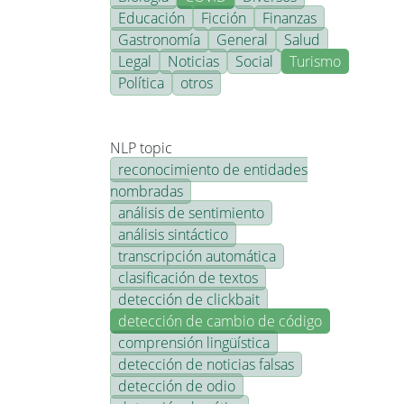
Educación
Ficción
Finanzas
Gastronomía
General
Salud
Legal
Noticias
Social
Turismo
Política
otros
NLP topic
reconocimiento de entidades
nombradas
análisis de sentimiento
análisis sintáctico
transcripción automática
clasificación de textos
detección de clickbait
detección de cambio de código
comprensión lingüística
detección de noticias falsas
detección de odio