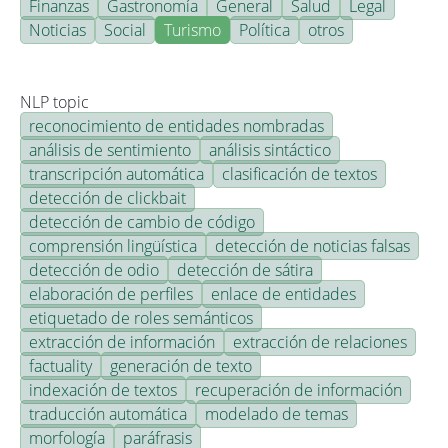
Finanzas
Gastronomía
General
Salud
Legal
Noticias
Social
Turismo
Política
otros
NLP topic
reconocimiento de entidades nombradas
análisis de sentimiento
análisis sintáctico
transcripción automática
clasificación de textos
detección de clickbait
detección de cambio de código
comprensión lingüística
detección de noticias falsas
detección de odio
detección de sátira
elaboración de perfiles
enlace de entidades
etiquetado de roles semánticos
extracción de información
extracción de relaciones
factuality
generación de texto
indexación de textos
recuperación de información
traducción automática
modelado de temas
morfología
paráfrasis