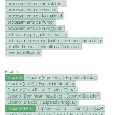
procesamiento de abreviaturas
procesamiento de eventos
procesamiento de factualidad
procesamiento de humor
procesamiento de la negación
sistemas de pregunta-respuesta
sistemas de recomendación
resumen automático
similitud textual
simplificación textual
text detoxification
Idioma
Español
Español (Argentina)
Español (Bolivia)
Español (Chile)
Español (Colombia)
Español (Costa Rica)
Español (Cuba)
Español (Dominican Republic)
Español (Ecuador)
Español (Mexico)
Español (Paraguay)
Español (Peru)
Español (Spain)
Español (Uruguay)
Inglés
Árabe
Alemán
Farsi
Francés
Guarani