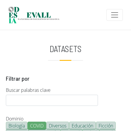
Pasar al contenido principal
DATASETS
Filtrar por
Buscar palabras clave
Dominio
Biología
COVID
Diversos
Educación
Ficción