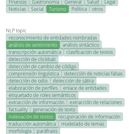
Finanzas
Gastronomía
General
Salud
Legal
Noticias
Social
Turismo
Política
otros
NLP topic
reconocimiento de entidades nombradas
análisis de sentimiento
análisis sintáctico
transcripción automática
clasificación de textos
detección de clickbait
detección de cambio de código
comprensión lingüística
detección de noticias falsas
detección de odio
detección de sátira
elaboración de perfiles
enlace de entidades
etiquetado de roles semánticos
extracción de información
extracción de relaciones
factuality
generación de texto
indexación de textos
recuperación de información
traducción automática
modelado de temas
morfología
paráfrasis