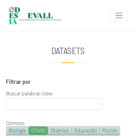
Pasar al contenido principal
DATASETS
Filtrar por
Buscar palabras clave
Dominio
Biología
COVID
Diversos
Educación
Ficción