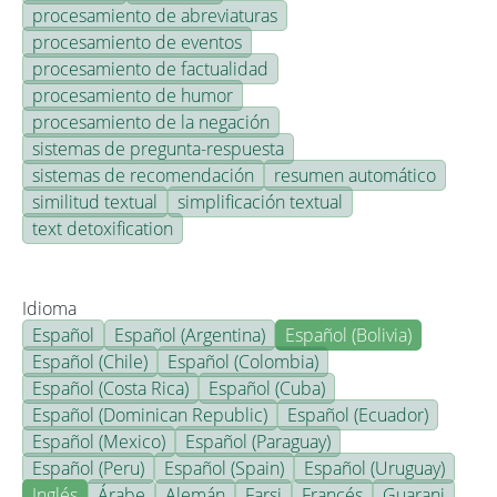
procesamiento de abreviaturas
procesamiento de eventos
procesamiento de factualidad
procesamiento de humor
procesamiento de la negación
sistemas de pregunta-respuesta
sistemas de recomendación
resumen automático
similitud textual
simplificación textual
text detoxification
Idioma
Español
Español (Argentina)
Español (Bolivia)
Español (Chile)
Español (Colombia)
Español (Costa Rica)
Español (Cuba)
Español (Dominican Republic)
Español (Ecuador)
Español (Mexico)
Español (Paraguay)
Español (Peru)
Español (Spain)
Español (Uruguay)
Inglés
Árabe
Alemán
Farsi
Francés
Guarani