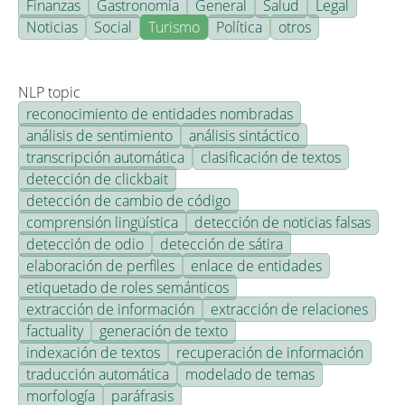
Finanzas
Gastronomía
General
Salud
Legal
Noticias
Social
Turismo
Política
otros
NLP topic
reconocimiento de entidades nombradas
análisis de sentimiento
análisis sintáctico
transcripción automática
clasificación de textos
detección de clickbait
detección de cambio de código
comprensión lingüística
detección de noticias falsas
detección de odio
detección de sátira
elaboración de perfiles
enlace de entidades
etiquetado de roles semánticos
extracción de información
extracción de relaciones
factuality
generación de texto
indexación de textos
recuperación de información
traducción automática
modelado de temas
morfología
paráfrasis