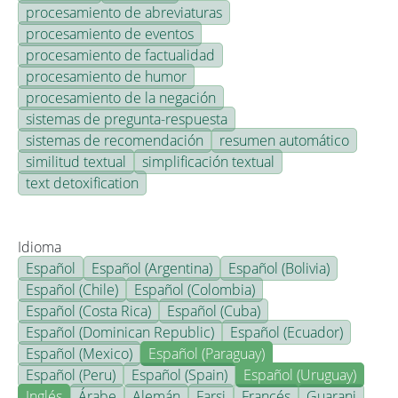
procesamiento de abreviaturas
procesamiento de eventos
procesamiento de factualidad
procesamiento de humor
procesamiento de la negación
sistemas de pregunta-respuesta
sistemas de recomendación
resumen automático
similitud textual
simplificación textual
text detoxification
Idioma
Español
Español (Argentina)
Español (Bolivia)
Español (Chile)
Español (Colombia)
Español (Costa Rica)
Español (Cuba)
Español (Dominican Republic)
Español (Ecuador)
Español (Mexico)
Español (Paraguay)
Español (Peru)
Español (Spain)
Español (Uruguay)
Inglés
Árabe
Alemán
Farsi
Francés
Guarani