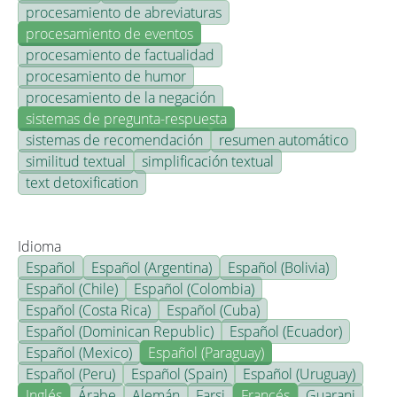
procesamiento de abreviaturas
procesamiento de eventos
procesamiento de factualidad
procesamiento de humor
procesamiento de la negación
sistemas de pregunta-respuesta
sistemas de recomendación
resumen automático
similitud textual
simplificación textual
text detoxification
Idioma
Español
Español (Argentina)
Español (Bolivia)
Español (Chile)
Español (Colombia)
Español (Costa Rica)
Español (Cuba)
Español (Dominican Republic)
Español (Ecuador)
Español (Mexico)
Español (Paraguay)
Español (Peru)
Español (Spain)
Español (Uruguay)
Inglés
Árabe
Alemán
Farsi
Francés
Guarani