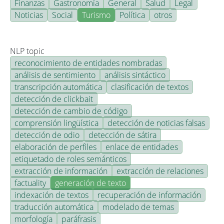
Finanzas
Gastronomía
General
Salud
Legal
Noticias
Social
Turismo
Política
otros
NLP topic
reconocimiento de entidades nombradas
análisis de sentimiento
análisis sintáctico
transcripción automática
clasificación de textos
detección de clickbait
detección de cambio de código
comprensión lingüística
detección de noticias falsas
detección de odio
detección de sátira
elaboración de perfiles
enlace de entidades
etiquetado de roles semánticos
extracción de información
extracción de relaciones
factuality
generación de texto
indexación de textos
recuperación de información
traducción automática
modelado de temas
morfología
paráfrasis