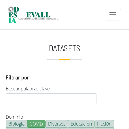
Pasar al contenido principal
DATASETS
Filtrar por
Buscar palabras clave
Dominio
Biología
COVID
Diversos
Educación
Ficción