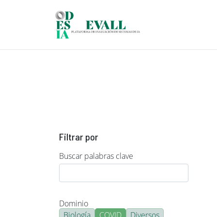
Pasar al contenido principal
Filtrar por
Buscar palabras clave
Dominio
Biología
COVID
Diversos