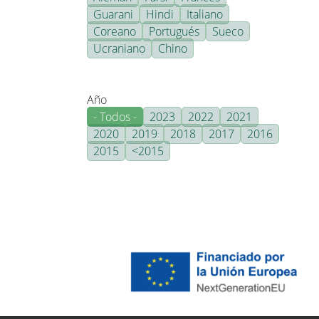
Guarani
Hindi
Italiano
Coreano
Portugués
Sueco
Ucraniano
Chino
Año
- Todos -
2023
2022
2021
2020
2019
2018
2017
2016
2015
<2015