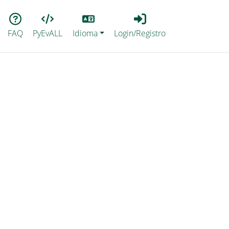
Lang
Login_Registro
FAQ
PyEvALL
Idioma
Login/Registro