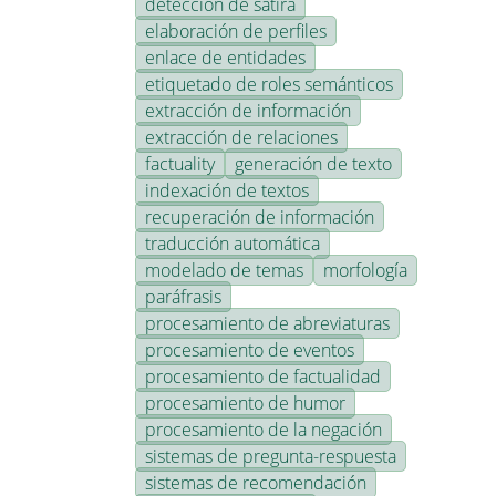
detección de sátira
elaboración de perfiles
enlace de entidades
etiquetado de roles semánticos
extracción de información
extracción de relaciones
factuality
generación de texto
indexación de textos
recuperación de información
traducción automática
modelado de temas
morfología
paráfrasis
procesamiento de abreviaturas
procesamiento de eventos
procesamiento de factualidad
procesamiento de humor
procesamiento de la negación
sistemas de pregunta-respuesta
sistemas de recomendación