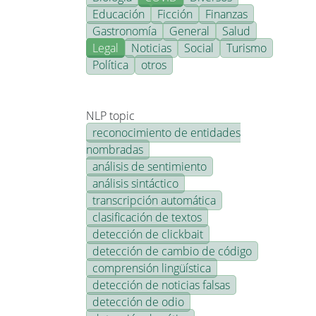
Educación
Ficción
Finanzas
Gastronomía
General
Salud
Legal
Noticias
Social
Turismo
Política
otros
NLP topic
reconocimiento de entidades
nombradas
análisis de sentimiento
análisis sintáctico
transcripción automática
clasificación de textos
detección de clickbait
detección de cambio de código
comprensión lingüística
detección de noticias falsas
detección de odio