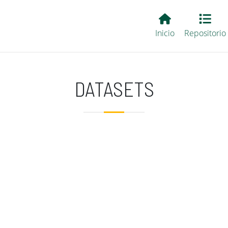
Main EvALL
Inicio
Repositorio
DATASETS