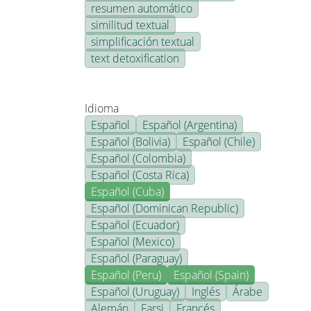
resumen automático
similitud textual
simplificación textual
text detoxification
Idioma
Español
Español (Argentina)
Español (Bolivia)
Español (Chile)
Español (Colombia)
Español (Costa Rica)
Español (Cuba)
Español (Dominican Republic)
Español (Ecuador)
Español (Mexico)
Español (Paraguay)
Español (Peru)
Español (Spain)
Español (Uruguay)
Inglés
Árabe
Alemán
Farsi
Francés