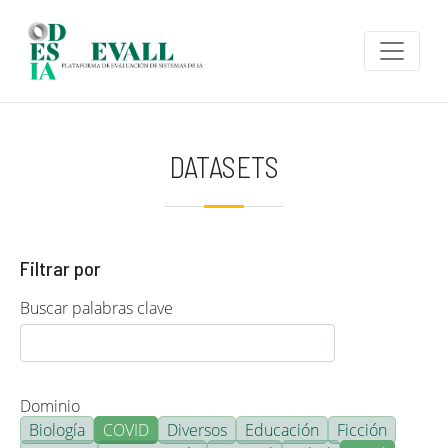
Pasar al contenido principal
DATASETS
Filtrar por
Buscar palabras clave
Dominio
Biología
COVID
Diversos
Educación
Ficción