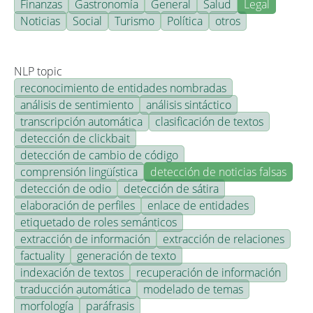
Finanzas
Gastronomía
General
Salud
Legal
Noticias
Social
Turismo
Política
otros
NLP topic
reconocimiento de entidades nombradas
análisis de sentimiento
análisis sintáctico
transcripción automática
clasificación de textos
detección de clickbait
detección de cambio de código
comprensión lingüística
detección de noticias falsas
detección de odio
detección de sátira
elaboración de perfiles
enlace de entidades
etiquetado de roles semánticos
extracción de información
extracción de relaciones
factuality
generación de texto
indexación de textos
recuperación de información
traducción automática
modelado de temas
morfología
paráfrasis