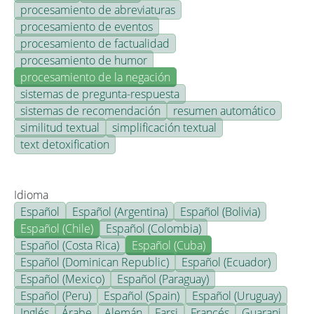
procesamiento de abreviaturas
procesamiento de eventos
procesamiento de factualidad
procesamiento de humor
procesamiento de la negación
sistemas de pregunta-respuesta
sistemas de recomendación
resumen automático
similitud textual
simplificación textual
text detoxification
Idioma
Español
Español (Argentina)
Español (Bolivia)
Español (Chile)
Español (Colombia)
Español (Costa Rica)
Español (Cuba)
Español (Dominican Republic)
Español (Ecuador)
Español (Mexico)
Español (Paraguay)
Español (Peru)
Español (Spain)
Español (Uruguay)
Inglés
Árabe
Alemán
Farsi
Francés
Guarani